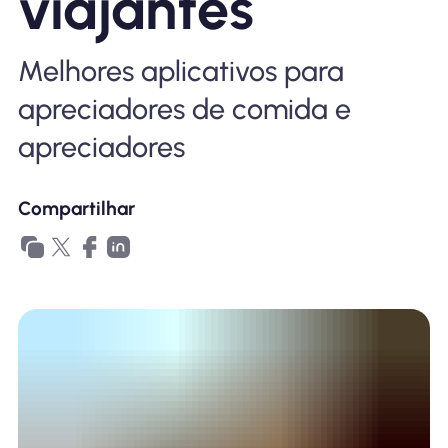
viajantes
Por que Nomad eSIM
Melhores aplicativos para
Usando um eSIM
apreciadores de comida e
apreciadores
Para negócios
Compartilhar