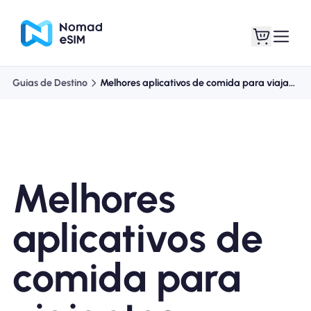
Guias de Destino
Melhores aplicativos de comida para viajantes
Entrar Inscrever-se
Meus eSIM
Melhores
Planos de loja
aplicativos de
comida para
Sobre o eSIM