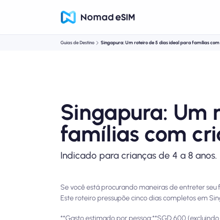
Guias de Destino
Singapura: Um roteiro de 5 dias ideal para famílias com
Singapura: Um r
famílias com cr
Indicado para crianças de 4 a 8 anos.
Se você está procurando maneiras de entreter seu f
Este roteiro pressupõe cinco dias completos em Si
**Gasto estimado por pessoa:**SGD 600 (excluind