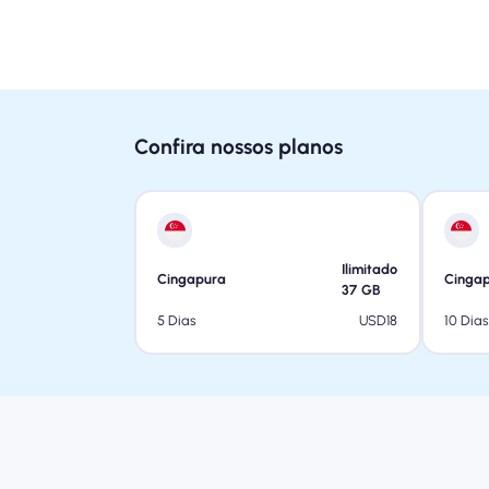
Confira nossos planos
Ilimitado
Cingapura
Cinga
37
GB
USD
18
5 Dias
10 Dias