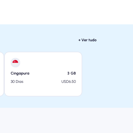
+ Ver tudo
Cingapura
3
GB
USD
6.50
30 Dias