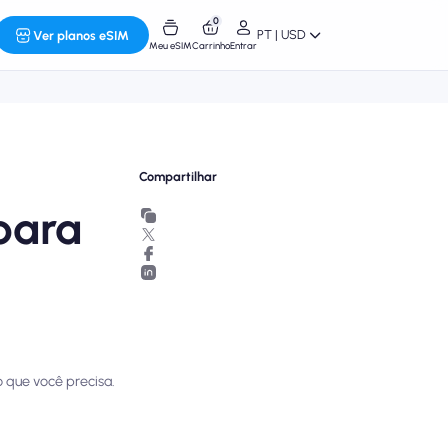
0
PT | USD
Ver planos eSIM
Meu eSIM
Carrinho
Entrar
Compartilhar
 para
o que você precisa.