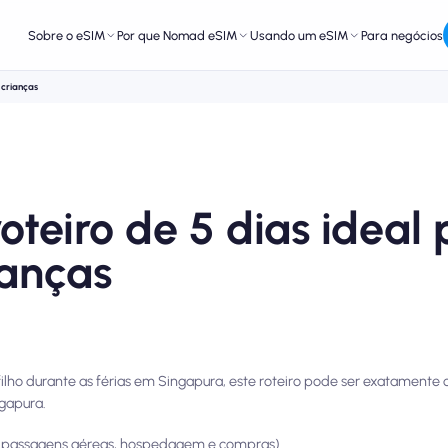
Sobre o eSIM
Por que Nomad eSIM
Usando um eSIM
Para negócios
 crianças
oteiro de 5 dias ideal
ianças
ilho durante as férias em Singapura, este roteiro pode ser exatamente 
ngapura.
o passagens aéreas, hospedagem e compras)