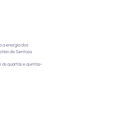
a a energia dos
téis de Sentosa.
 às quartas e quintas-