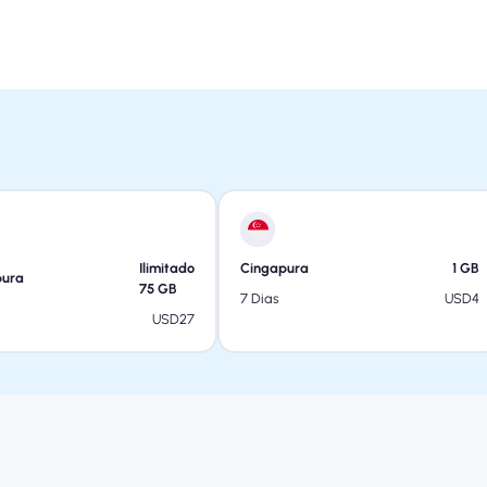
Ilimitado
Cingapura
1
GB
pura
75
GB
USD
4
7 Dias
USD
27