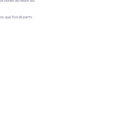
s hotéis ao redor da
 que fica ali perto.