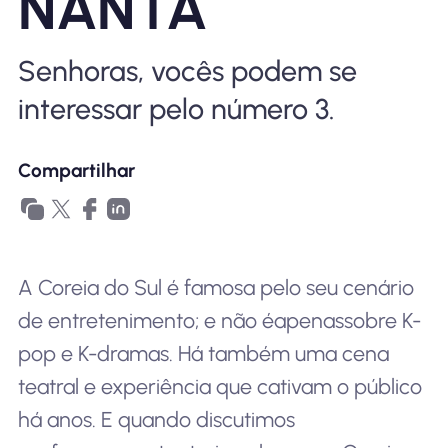
NANTA
Por que Nomad eSIM
Senhoras, vocês podem se
Usando um eSIM
interessar pelo número 3.
Compartilhar
Para negócios
A Coreia do Sul é famosa pelo seu cenário
de entretenimento; e não é
apenas
sobre K-
pop e K-dramas. Há também uma cena
teatral e experiência que cativam o público
há anos. E quando discutimos