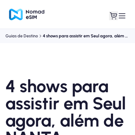
Guias de Destino
4 shows para assistir em Seul agora, além de NANTA
Entrar Inscrever-se
Meus eSIM
4 shows para
Planos de loja
assistir em Seul
agora, além de
Sobre o eSIM