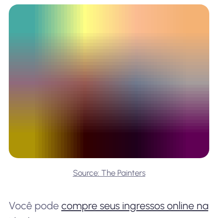
Source: The Painters
Você pode
compre seus ingressos online na