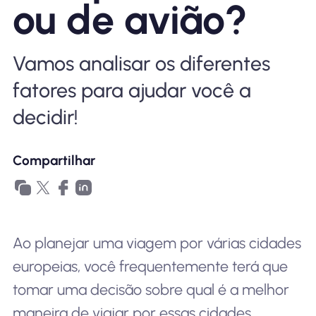
ou de avião?
Por que Nomad eSIM
Vamos analisar os diferentes
Usando um eSIM
fatores para ajudar você a
decidir!
Para negócios
Compartilhar
Ao planejar uma viagem por várias cidades
europeias, você frequentemente terá que
tomar uma decisão sobre qual é a melhor
maneira de viajar por essas cidades.