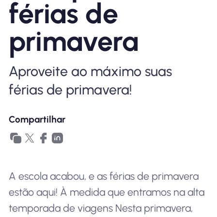
férias de
Por que Nomad eSIM
primavera
Usando um eSIM
Aproveite ao máximo suas
férias de primavera!
Para negócios
Compartilhar
A escola acabou, e as férias de primavera
estão aqui! À medida que entramos na alta
temporada de viagens Nesta primavera,