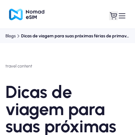
Blogs
Dicas de viagem para suas próximas férias de primavera
Entrar Inscrever-se
Meus eSIM
travel content
Planos de loja
Dicas de
viagem para
Sobre o eSIM
suas próximas