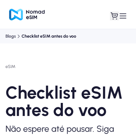
Blogs
Checklist eSIM antes do voo
Entrar Inscrever-se
Meus eSIM
eSIM
Planos de loja
Checklist eSIM
antes do voo
Sobre o eSIM
Não espere até pousar. Siga