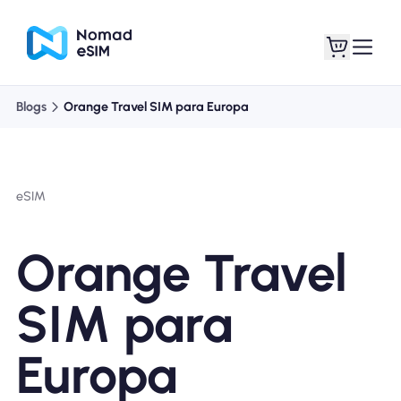
Blogs
Orange Travel SIM para Europa
Entrar Inscrever-se
Meus eSIM
eSIM
Planos de loja
Orange Travel
SIM para
Sobre o eSIM
Europa