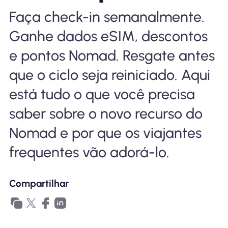
Por que Nomad eSIM
Faça check-in semanalmente.
Ganhe dados eSIM, descontos
Usando um eSIM
e pontos Nomad. Resgate antes
que o ciclo seja reiniciado. Aqui
está tudo o que você precisa
Para negócios
saber sobre o novo recurso do
Nomad e por que os viajantes
frequentes vão adorá-lo.
Compartilhar