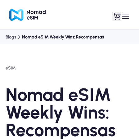
Blogs
Nomad eSIM Weekly Wins: Recompensas
Entrar Inscrever-se
Meus eSIM
eSIM
Planos de loja
Nomad eSIM
Weekly Wins:
Sobre o eSIM
Recompensas