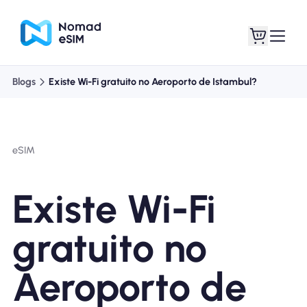
Blogs
Existe Wi-Fi gratuito no Aeroporto de Istambul?
Entrar Inscrever-se
Meus eSIM
eSIM
Planos de loja
Existe Wi-Fi
gratuito no
Sobre o eSIM
Aeroporto de