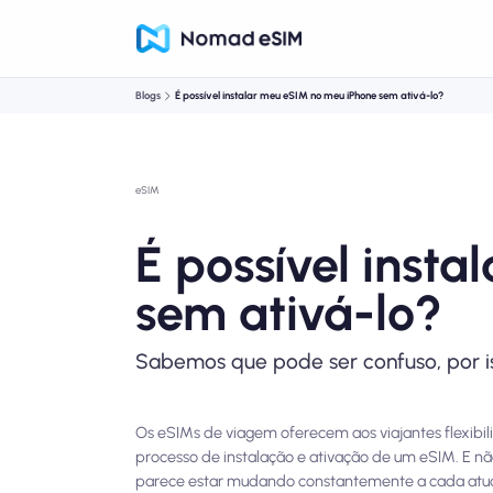
Blogs
É possível instalar meu eSIM no meu iPhone sem ativá-lo?
eSIM
É possível inst
sem ativá-lo?
Sabemos que pode ser confuso, por is
Os eSIMs de viagem oferecem aos viajantes flexibi
processo de instalação e ativação de um eSIM. E n
parece estar mudando constantemente a cada atual