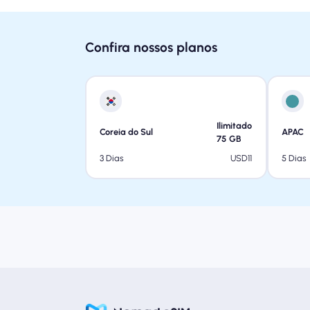
Confira nossos planos
Ilimitado
Coreia do Sul
APAC
75
GB
USD
11
3 Dias
5 Dias