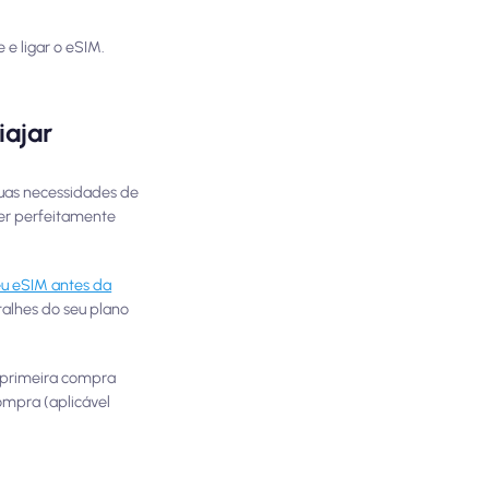
 e ligar o eSIM.
iajar
suas necessidades de
er perfeitamente
seu eSIM antes da
talhes do seu plano
 primeira compra
ompra (aplicável