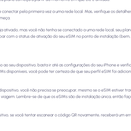
onectar pela primeira vez a uma rede local. Mas, verifique os detalhe
omeça.
ja ativado, mas você não tenha se conectado a uma rede local, seu pla
ar com o status de ativação do seu eSIM no ponto de instalação (bem,
 ao seu dispositivo, basta ir até as configurações do seu iPhone e verifi
IMs disponíveis, você pode ter certeza de que seu perfil eSIM foi adicio
dispositivo, você não precisa se preocupar, mesmo se o eSIM estiver tr
 viagem. Lembre-se de que os eSIMs são de instalação única, então faça
ositivo, se você tentar escanear o código QR novamente, receberá um e