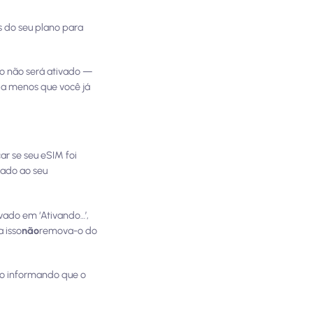
s do seu plano para
no não será ativado —
 a menos que você já
car se seu eSIM foi
nado ao seu
avado em ‘Ativando…’,
 isso
não
remova-o do
rro informando que o