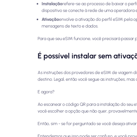
Instalação
refere-se ao processo de baixar o perf
dispositivo se conecte à rede de uma operadora e
Ativação
envolve a ativação do perfil eSIM pela 
mensagens de texto e dados.
Para que seu eSIM funcione, você precisará passar 
É possível instalar sem ativaç
As instruções dos provedores de eSIM de viagem di
destino. Legal, então você segue as instruções, mas 
E agora?
Ao escanear o código QR para a instalação do seu 
você escolher a opção que não quer, provavelmente
Então, sim - se for perguntado se você deseja ativar
Entendemos que isso pode ser confuso, e você pr