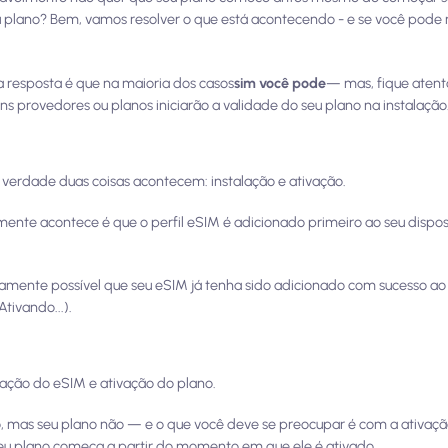
seu plano? Bem, vamos resolver o que está acontecendo - e se você pode
a resposta é que na maioria dos casos
sim você pode
— mas, fique atent
s provedores ou planos iniciarão a validade do seu plano na instalação
verdade duas coisas acontecem: instalação e ativação.
nte acontece é que o perfil eSIM é adicionado primeiro ao seu disposi
ivamente possível que seu eSIM já tenha sido adicionado com sucesso ao 
tivando...).
vação do eSIM e ativação do plano.
o, mas seu plano não — e o que você deve se preocupar é com a ativaçã
seu plano começa a partir do momento em que ele é ativado.