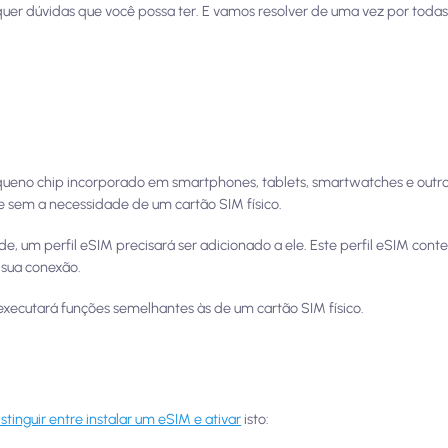
isquer dúvidas que você possa ter. E vamos resolver de uma vez por toda
queno chip incorporado em smartphones, tablets, smartwatches e outros
e sem a necessidade de um cartão SIM físico.
de, um perfil eSIM precisará ser adicionado a ele. Este perfil eSIM con
 sua conexão.
executará funções semelhantes às de um cartão SIM físico.
istinguir entre instalar um eSIM e ativar
isto: