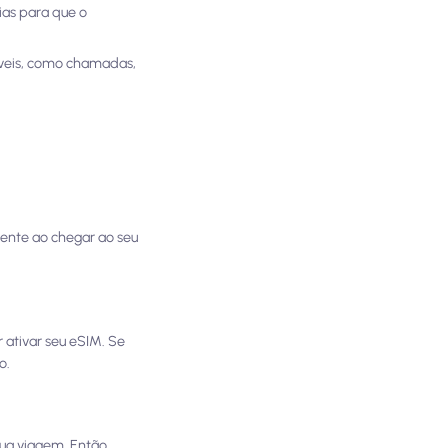
ias para que o
óveis, como chamadas,
mente ao chegar ao seu
.
 ativar seu eSIM. Se
o.
ua viagem. Então,