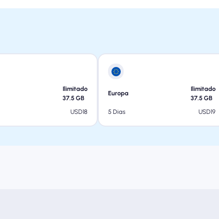
Ilimitado
Ilimitado
Europa
37.5
GB
37.5
GB
USD
18
USD
19
5 Dias