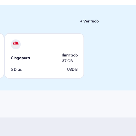
+ Ver tudo
Ilimitado
Cingapura
37
GB
USD
18
5 Dias