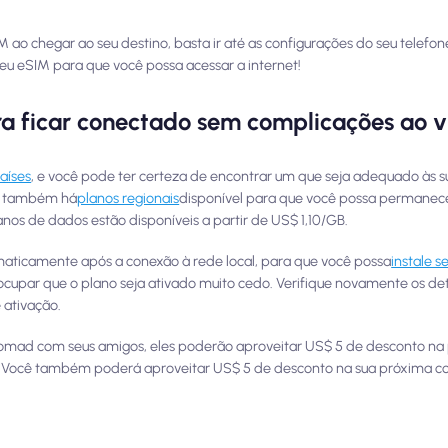
ao chegar ao seu destino, basta ir até as configurações do seu telefone
u eSIM para que você possa acessar a internet!
ficar conectado sem complicações ao v
aíses
, e você pode ter certeza de encontrar um que seja adequado às 
es, também há
planos regionais
disponível para que você possa permanec
nos de dados estão disponíveis a partir de US$ 1,10/GB.
aticamente após a conexão à rede local, para que você possa
instale 
cupar que o plano seja ativado muito cedo. Verifique novamente os de
 ativação.
Nomad com seus amigos, eles poderão aproveitar US$ 5 de desconto na
). Você também poderá aproveitar US$ 5 de desconto na sua próxima c