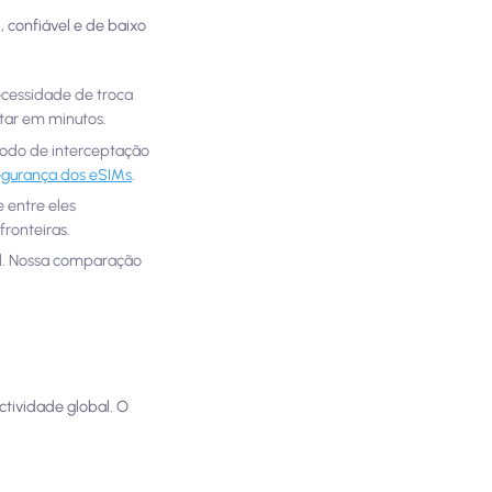
, confiável e de baixo
ecessidade de troca
tar em minutos.
todo de interceptação
egurança dos eSIMs
.
e entre eles
fronteiras.
al. Nossa comparação
tividade global. O