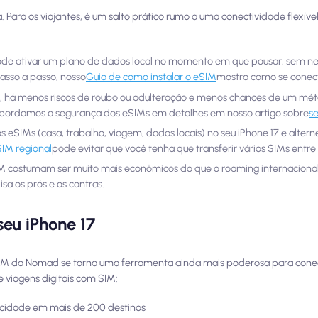
 Para os viajantes, é um salto prático rumo a uma conectividade flexível
ode ativar um plano de dados local no momento em que pousar, sem n
passo a passo, nosso
Guia de como instalar o eSIM
mostra como se conec
, há menos riscos de roubo ou adulteração e menos chances de um mé
Abordamos a segurança dos eSIMs em detalhes em nosso artigo sobre
s
s eSIMs (casa, trabalho, viagem, dados locais) no seu iPhone 17 e altern
SIM regional
pode evitar que você tenha que transferir vários SIMs entre 
SIM costumam ser muito mais econômicos do que o roaming internacion
isa os prós e os contras.
eu iPhone 17
eSIM da Nomad se torna uma ferramenta ainda mais poderosa para conec
 viagens digitais com SIM:
locidade em mais de 200 destinos