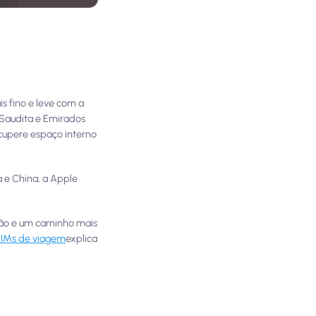
s fino e leve com a
 Saudita e Emirados
cupere espaço interno
a e China, a Apple
ação e um caminho mais
SIMs de viagem
explica