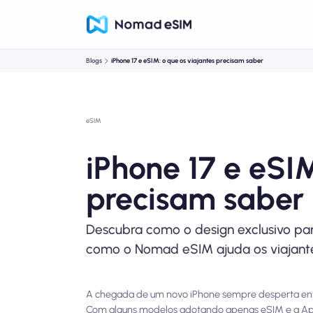
Blogs
iPhone 17 e eSIM: o que os viajantes precisam saber
eSIM
iPhone 17 e eSIM
precisam saber
Descubra como o design exclusivo par
como o Nomad eSIM ajuda os viajant
A chegada de um novo iPhone sempre desperta entusi
Com alguns modelos adotando apenas eSIM e a App