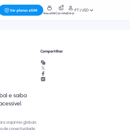
0
PT | USD
Ver planos eSIM
Meu eSIM
Carrinho
Entrar
Compartilhar
bal e saiba
cessível.
a viajantes globais.
a de conectividade