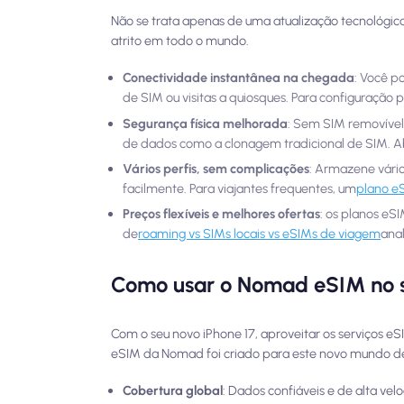
Não se trata apenas de uma atualização tecnológica.
atrito em todo o mundo.
Conectividade instantânea na chegada
: Você p
de SIM ou visitas a quiosques. Para configuração 
Segurança física melhorada
: Sem SIM removível
de dados como a clonagem tradicional de SIM. 
Vários perfis, sem complicações
: Armazene vário
facilmente. Para viajantes frequentes, um
plano e
Preços flexíveis e melhores ofertas
: os planos e
de
roaming vs SIMs locais vs eSIMs de viagem
anal
Como usar o Nomad eSIM no s
Com o seu novo iPhone 17, aproveitar os serviços 
eSIM da Nomad foi criado para este novo mundo de
Cobertura global
: Dados confiáveis e de alta ve