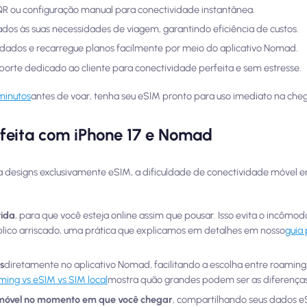
 QR ou configuração manual para conectividade instantânea.
dos às suas necessidades de viagem, garantindo eficiência de custos.
e dados e recarregue planos facilmente por meio do aplicativo Nomad.
uporte dedicado ao cliente para conectividade perfeita e sem estresse.
 minutos
antes de voar, tenha seu eSIM pronto para uso imediato na che
feita com iPhone 17 e Nomad
a designs exclusivamente eSIM, a dificuldade de conectividade móvel e
tida
, para que você esteja online assim que pousar. Isso evita o incômo
úblico arriscado, uma prática que explicamos em detalhes em nosso
guia
s
diretamente no aplicativo Nomad, facilitando a escolha entre roaming,
ming vs eSIM vs SIM local
mostra quão grandes podem ser as diferenças
 móvel no momento em que você chegar
, compartilhando seus dados