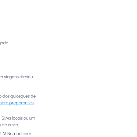
gada.
m viagens diminui
do dos quiosques de
 para preparar seu
 SIMs locais ou um
 de custo.
 eSIM Nomad com