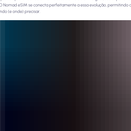
a. O Nomad eSIM se conecta perfeitamente a essa evolução, permitindo 
ndo (e onde) precisar.