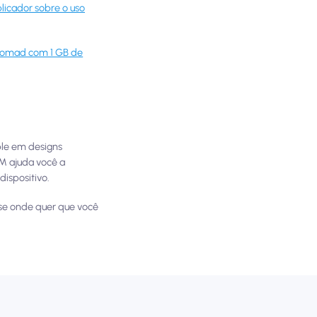
licador sobre o uso
Nomad com 1 GB de
ple em designs
M ajuda você a
dispositivo.
-se onde quer que você