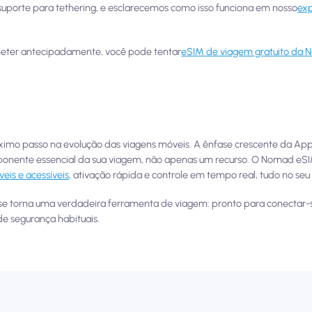
e suporte para tethering, e esclarecemos como isso funciona em nosso
exp
meter antecipadamente, você pode tentar
eSIM de viagem gratuito da 
óximo passo na evolução das viagens móveis. A ênfase crescente da Ap
mponente essencial da sua viagem, não apenas um recurso. O Nomad eSI
veis e acessíveis
, ativação rápida e controle em tempo real, tudo no seu 
 se torna uma verdadeira ferramenta de viagem: pronto para conectar
e segurança habituais.