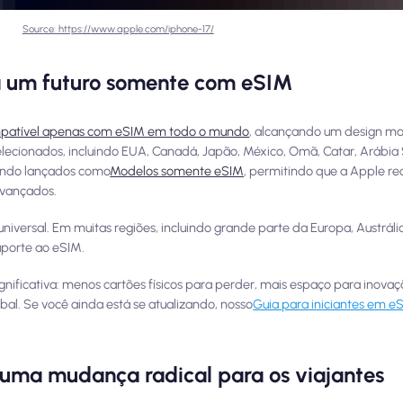
Source: https://www.apple.com/iphone-17/
a um futuro somente com eSIM
ompatível apenas com eSIM em todo o mundo
, alcançando um design mai
ecionados, incluindo EUA, Canadá, Japão, México, Omã, Catar, Arábia
sendo lançados como
Modelos somente eSIM
, permitindo que a Apple re
avançados.
 universal. Em muitas regiões, incluindo grande parte da Europa, Austráli
uporte ao eSIM.
gnificativa: menos cartões físicos para perder, mais espaço para inov
al. Se você ainda está se atualizando, nosso
Guia para iniciantes em e
é uma mudança radical para os viajantes