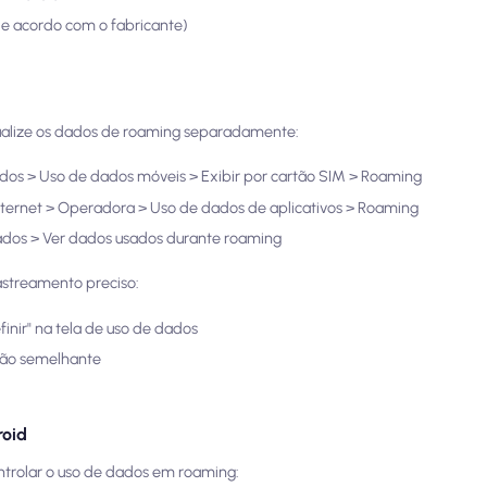
de acordo com o fabricante)
sualize os dados de roaming separadamente:
dos > Uso de dados móveis > Exibir por cartão SIM > Roaming
Internet > Operadora > Uso de dados de aplicativos > Roaming
dados > Ver dados usados durante roaming
rastreamento preciso:
inir" na tela de uso de dados
pção semelhante
roid
ntrolar o uso de dados em roaming: