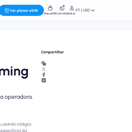
0
PT | USD
Ver planos eSIM
Meu eSIM
Carrinho
Entrar
Compartilhar
aming
ua operadora,
ou usando códigos
 específicos da