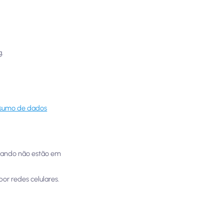
g.
nsumo de dados
uando não estão em
por redes celulares.