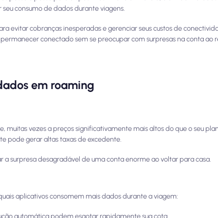
r seu consumo de dados durante viagens.
ara evitar cobranças inesperadas e gerenciar seus custos de conectivi
 permanecer conectado sem se preocupar com surpresas na conta ao r
 dados em roaming
 muitas vezes a preços significativamente mais altos do que o seu pla
e pode gerar altas taxas de excedente.
ar a surpresa desagradável de uma conta enorme ao voltar para casa.
r quais aplicativos consomem mais dados durante a viagem:
odução automática podem esgotar rapidamente sua cota