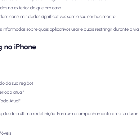
dos no exterior do que em casa
odem consumir dados significativos sem o seu conhecimento
nformadas sobre quais aplicativos usar e quais restringir durante a vi
g no iPhone
do da sua região)
eríodo atual"
íodo Atual"
g desde a última redefinição. Para um acompanhamento preciso duran
Móveis