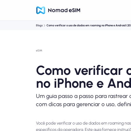
Blogs
Como verificar o uso de dados em roaming no iPhone e Android (2
eSIM
Como verificar
no iPhone e And
Um guia passo a passo para rastrear 
com dicas para gerenciar o uso, defini
Você pode verificar o uso de dados em roaming nas 
específicos da operadora. Este guia fornece instru