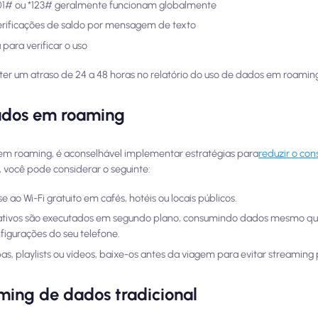
101# ou *123# geralmente funcionam globalmente
rificações de saldo por mensagem de texto
 para verificar o uso
er um atraso de 24 a 48 horas no relatório do uso de dados em roamin
dados em roaming
 em roaming, é aconselhável implementar estratégias para
reduzir o co
, você pode considerar o seguinte:
 ao Wi-Fi gratuito em cafés, hotéis ou locais públicos.
icativos são executados em segundo plano, consumindo dados mesmo q
igurações do seu telefone.
s, playlists ou vídeos, baixe-os antes da viagem para evitar streaming 
ming de dados tradicional