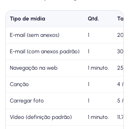
Tipo de mídia
Qtd.
Taxa
E-mail (sem anexos)
1
20 K
E-mail (com anexos padrão)
1
300 
Navegação na web
1 minuto.
250 
Canção
1
4 M
Carregar foto
1
5 M
Vídeo (definição padrão)
1 minuto.
11,7