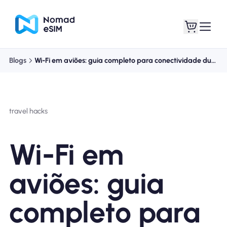
Blogs
Wi-Fi em aviões: guia completo para conectividade durante o voo
Entrar Inscrever-se
Meus eSIM
travel hacks
Planos de loja
Wi-Fi em
aviões: guia
Sobre o eSIM
completo para