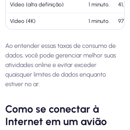
Vídeo (alta definição)
1 minuto.
41,7
Vídeo (4K)
1 minuto.
97,5
Ao entender essas taxas de consumo de
dados, você pode gerenciar melhor suas
atividades online e evitar exceder
quaisquer limites de dados enquanto
estiver no ar.
Como se conectar à
Internet em um avião