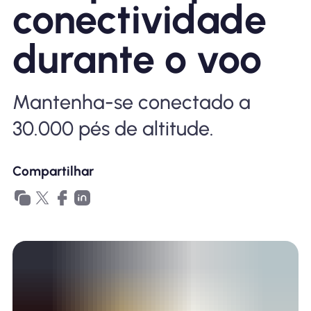
conectividade
Por que Nomad eSIM
durante o voo
Usando um eSIM
Mantenha-se conectado a
30.000 pés de altitude.
Para negócios
Compartilhar