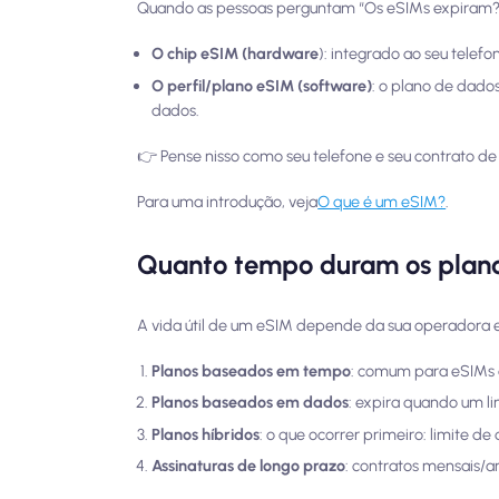
Quando as pessoas perguntam “Os eSIMs expiram?”,
O chip eSIM (hardware
): integrado ao seu telefo
O perfil/plano eSIM (software)
: o plano de dado
dados.
👉 Pense nisso como seu telefone e seu contrato de 
Para uma introdução, veja
O que é um eSIM?
.
Quanto tempo duram os plano
A vida útil de um eSIM depende da sua operadora e
Planos baseados em tempo
: comum para eSIMs de
Planos baseados em dados
: expira quando um li
Planos híbridos
: o que ocorrer primeiro: limite d
Assinaturas de longo prazo
: contratos mensais/