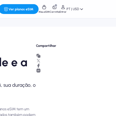
0
PT | USD
Ver planos eSIM
Meu eSIM
Carrinho
Entrar
Compartilhar
e e a
, sua duração, o
planos eSIM tem um
ativados também podem