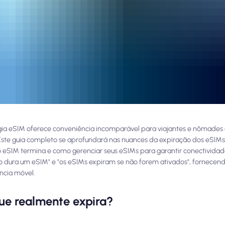
a eSIM oferece conveniência incomparável para viajantes e nômades di
ste guia completo se aprofundará nas nuances da expiração dos eSIMs
 eSIM termina e como gerenciar seus eSIMs para garantir conectividad
ura um eSIM" e "os eSIMs expiram se não forem ativados", fornecend
ncia móvel.
que realmente expira?