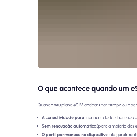
O que acontece quando um e
Quando seu plano eSIM acabar (por tempo ou dado
A conectividade para
: nenhum dado, chamada ou
Sem renovação automática
(para a maioria dos 
O perfil permanece no dispositivo
: ele geralment