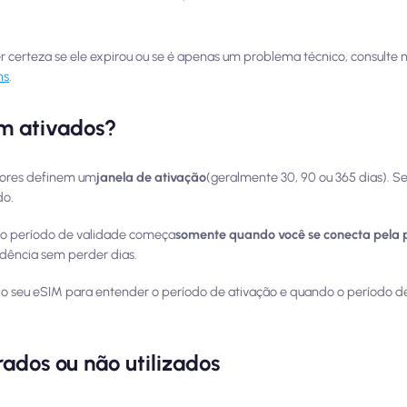
r certeza se ele expirou ou se é apenas um problema técnico, consulte 
ns
.
em ativados?
dores definem um
janela de ativação
(geralmente 30, 90 ou 365 dias). Se
do.
, o período de validade começa
somente quando você se conecta pela p
dência sem perder dias.
o seu eSIM para entender o período de ativação e quando o período 
ados ou não utilizados