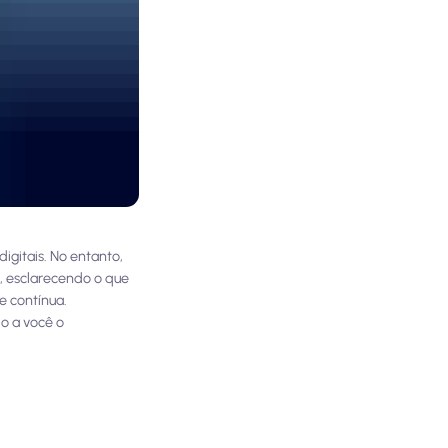
gitais. No entanto,
, esclarecendo o que
e contínua.
o a você o