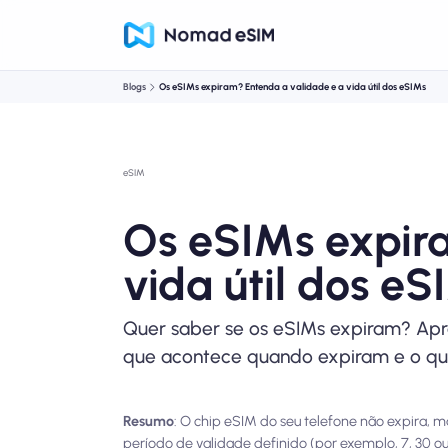
Blogs
Os eSIMs expiram? Entenda a validade e a vida útil dos eSIMs
eSIM
Os eSIMs expir
vida útil dos eS
Quer saber se os eSIMs expiram? Apre
que acontece quando expiram e o que 
Resumo
: O chip eSIM do seu telefone não expira,
período de validade definido (por exemplo, 7, 30