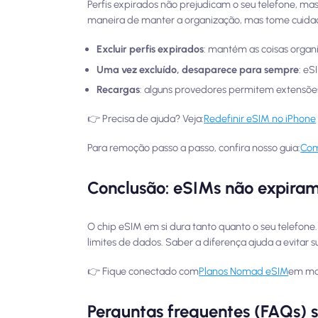
Perfis expirados não prejudicam o seu telefone, ma
maneira de manter a organização, mas tome cuidado
Excluir perfis expirados
: mantém as coisas organ
Uma vez excluído, desaparece para sempre
: eS
Recargas
: alguns provedores permitem extensões
👉 Precisa de ajuda? Veja:
Redefinir eSIM no iPhone
Para remoção passo a passo, confira nosso guia:
Com
Conclusão: eSIMs não expiram
O chip eSIM em si dura tanto quanto o seu telefone.
limites de dados. Saber a diferença ajuda a evitar 
👉 Fique conectado com
Planos Nomad eSIM
em mai
Perguntas frequentes (FAQs) 