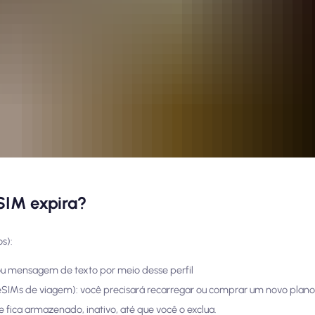
SIM expira?
s):
 mensagem de texto por meio desse perfil
eSIMs de viagem): você precisará recarregar ou comprar um novo plano
e fica armazenado, inativo, até que você o exclua.