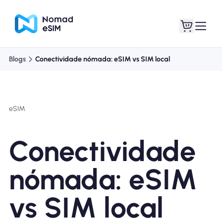
Blogs
Conectividade nómada: eSIM vs SIM local
Entrar Inscrever-se
Meus eSIM
eSIM
Planos de loja
Conectividade
nómada: eSIM
Sobre o eSIM
vs SIM local