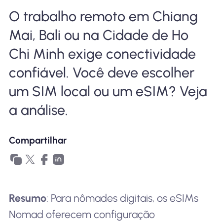
Por que Nomad eSIM
O trabalho remoto em Chiang
Mai, Bali ou na Cidade de Ho
Usando um eSIM
Chi Minh exige conectividade
confiável. Você deve escolher
um SIM local ou um eSIM? Veja
Para negócios
a análise.
Compartilhar
Resumo
: Para nômades digitais, os eSIMs
Nomad oferecem configuração