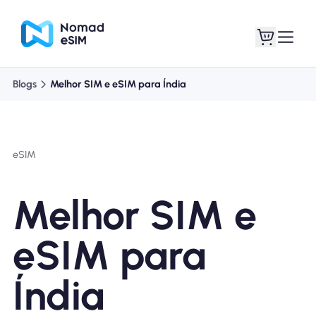
Blogs
Melhor SIM e eSIM para Índia
Entrar Inscrever-se
Meus eSIM
eSIM
Planos de loja
Melhor SIM e
eSIM para
Sobre o eSIM
Índia