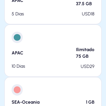
APAC
37.5
GB
5 Dias
USD
18
Ilimitado
APAC
75
GB
10 Dias
USD
29
SEA-Oceania
1
GB