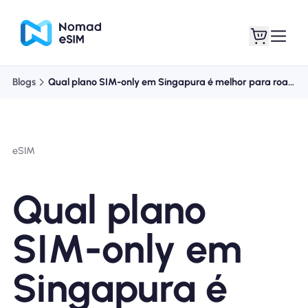
Blogs
Qual plano SIM-only em Singapura é melhor para roaming?
Entrar Inscrever-se
Meus eSIM
eSIM
Planos de loja
Qual plano
SIM-only em
Sobre o eSIM
Singapura é