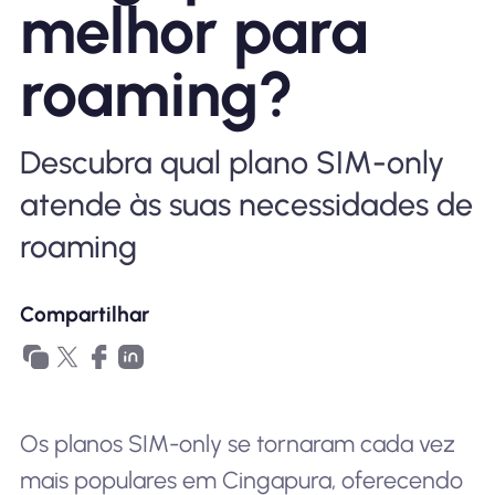
melhor para
Por que Nomad eSIM
roaming?
Usando um eSIM
Descubra qual plano SIM-only
atende às suas necessidades de
Para negócios
roaming
Compartilhar
Os planos SIM-only se tornaram cada vez
mais populares em Cingapura, oferecendo