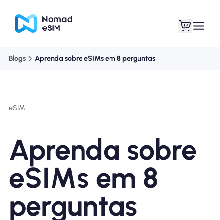
Blogs
Aprenda sobre eSIMs em 8 perguntas
Entrar Inscrever-se
Meus eSIM
eSIM
Planos de loja
Aprenda sobre
eSIMs em 8
Sobre o eSIM
perguntas