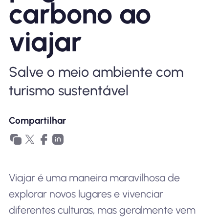
carbono ao
Por que Nomad eSIM
viajar
Usando um eSIM
Salve o meio ambiente com
turismo sustentável
Para negócios
Compartilhar
Viajar é uma maneira maravilhosa de
explorar novos lugares e vivenciar
diferentes culturas, mas geralmente vem