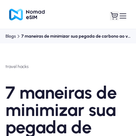
Blogs
7 maneiras de minimizar sua pegada de carbono ao viajar
Entrar Inscrever-se
Meus eSIM
travel hacks
Planos de loja
7 maneiras de
minimizar sua
Sobre o eSIM
pegada de