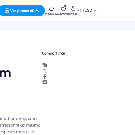
0
PT | USD
Ver planos eSIM
Meu eSIM
Carrinho
Entrar
Compartilhar
em
tima hora. Seja uma
estressante ao mesmo
espesas mais altas.