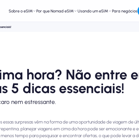
Sobre o eSIM
Por que Nomad eSIM
Usando um eSIM
Para negócios
senciais!
ltima hora? Não entre 
 5 dicas essenciais!
 caro nem estressante.
ezes essas surpresas vêm na forma de uma oportunidade de viagem de úl
epentina, planejar viagens em cima da hora pode ser emocionante e 
 menos tempo para pesquisar e encontrar ofertas, o que pode levar a d