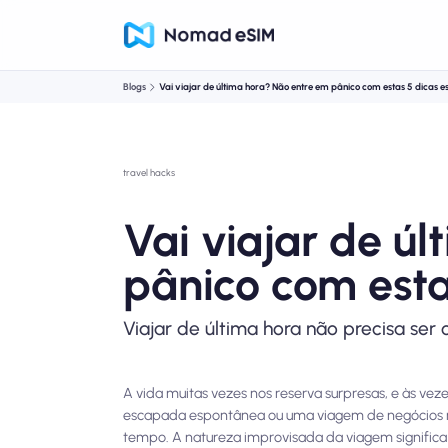
Blogs
Vai viajar de última hora? Não entre em pânico com estas 5 dicas es
travel hacks
Vai viajar de ú
pânico com estas
Viajar de última hora não precisa ser
A vida muitas vezes nos reserva surpresas, e às v
escapada espontânea ou uma viagem de negócios r
tempo. A natureza improvisada da viagem significa