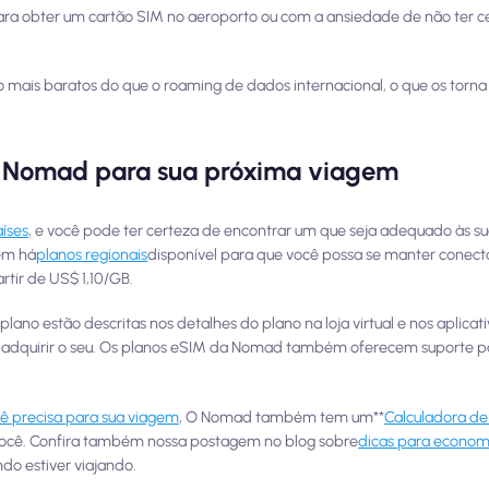
ara obter um cartão SIM no aeroporto ou com a ansiedade de não ter c
ais baratos do que o roaming de dados internacional, o que os torna 
 Nomad para sua próxima viagem
íses
, e você pode ter certeza de encontrar um que seja adequado às s
bém há
planos regionais
disponível para que você possa se manter cone
rtir de US$ 1,10/GB.
no estão descritas nos detalhes do plano na loja virtual e nos aplicat
de adquirir o seu. Os planos eSIM da Nomad também oferecem suporte p
ê precisa para sua viagem
, O Nomad também tem um**
Calculadora d
você. Confira também nossa postagem no blog sobre
dicas para econom
do estiver viajando.