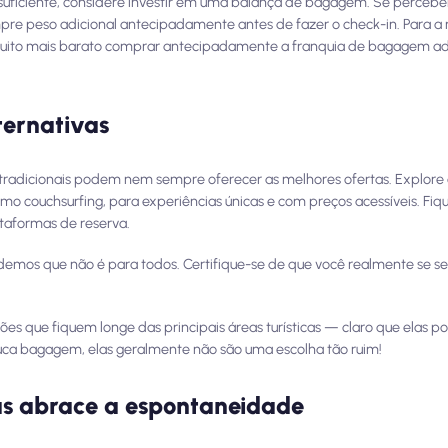
 suficiente, considere investir em uma balança de bagagem. Se perceb
re peso adicional antecipadamente antes de fazer o check-in. Para a 
muito mais barato comprar antecipadamente a franquia de bagagem ad
ternativas
 tradicionais podem nem sempre oferecer as melhores ofertas. Explore 
o couchsurfing, para experiências únicas e com preços acessíveis. Fiq
taformas de reserva.
demos que não é para todos. Certifique-se de que você realmente se s
 que fiquem longe das principais áreas turísticas — claro que elas 
uca bagagem, elas geralmente não são uma escolha tão ruim!
mas abrace a espontaneidade