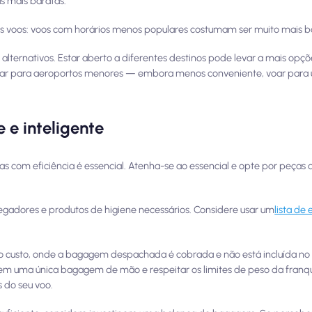
s mais baratas.
s voos: voos com horários menos populares costumam ser muito mais b
os alternativos. Estar aberto a diferentes destinos pode levar a mais op
oar para aeroportos menores — embora menos conveniente, voar para
 e inteligente
s com eficiência é essencial. Atenha-se ao essencial e opte por peças 
egadores e produtos de higiene necessários. Considere usar um
lista d
 custo, onde a bagagem despachada é cobrada e não está incluída no
o em uma única bagagem de mão e respeitar os limites de peso da fra
 do seu voo.