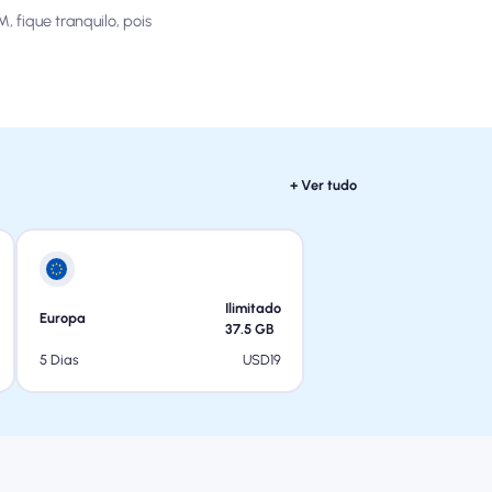
 fique tranquilo, pois
+ Ver tudo
Ilimitado
Europa
37.5
GB
USD
19
5 Dias