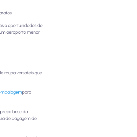
aratos.
ções e oportunidades de
 um aeroporto menor
de roupa versáteis que
e embalagem
para
 preço base da
nquia de bagagem de