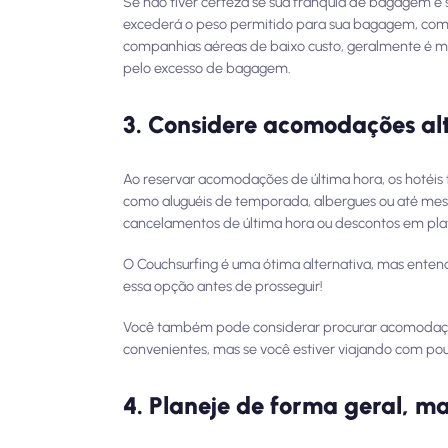
Se não tiver certeza se sua franquia de bagagem é
excederá o peso permitido para sua bagagem, comp
companhias aéreas de baixo custo, geralmente é 
pelo excesso de bagagem.
3. Considere acomodações al
Ao reservar acomodações de última hora, os hotéis
como aluguéis de temporada, albergues ou até mesm
cancelamentos de última hora ou descontos em pla
O Couchsurfing é uma ótima alternativa, mas enten
essa opção antes de prosseguir!
Você também pode considerar procurar acomodações
convenientes, mas se você estiver viajando com po
4. Planeje de forma geral, 