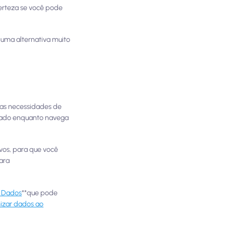
erteza se você pode
uma alternativa muito
uas necessidades de
ctado enquanto navega
ivos, para que você
ara
e Dados
**que pode
izar dados ao