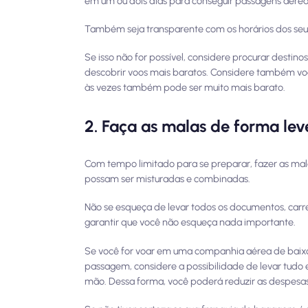
em um ou dois dias para conseguir passagens aérea
Também seja transparente com os horários dos seu
Se isso não for possível, considere procurar destin
descobrir voos mais baratos. Considere também v
às vezes também pode ser muito mais barato.
2. Faça as malas de forma leve
Com tempo limitado para se preparar, fazer as mala
possam ser misturadas e combinadas.
Não se esqueça de levar todos os documentos, carr
garantir que você não esqueça nada importante.
Se você for voar em uma companhia aérea de baixo
passagem, considere a possibilidade de levar tud
mão. Dessa forma, você poderá reduzir as despesas