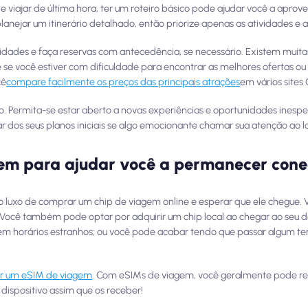
iajar de última hora, ter um roteiro básico pode ajudar você a aprov
ejar um itinerário detalhado, então priorize apenas as atividades e a
tividades e faça reservas com antecedência, se necessário. Existem mu
 se você estiver com dificuldade para encontrar as melhores ofertas ou
cê
compare facilmente os preços das principais atrações
em vários sites
xo. Permita-se estar aberto a novas experiências e oportunidades inesp
r dos seus planos iniciais se algo emocionante chamar sua atenção ao 
em para ajudar você a permanecer con
o luxo de comprar um chip de viagem online e esperar que ele chegue.
o. Você também pode optar por adquirir um chip local ao chegar ao seu 
em horários estranhos; ou você pode acabar tendo que passar algum te
ar um eSIM de viagem
. Com eSIMs de viagem, você geralmente pode re
dispositivo assim que os receber!