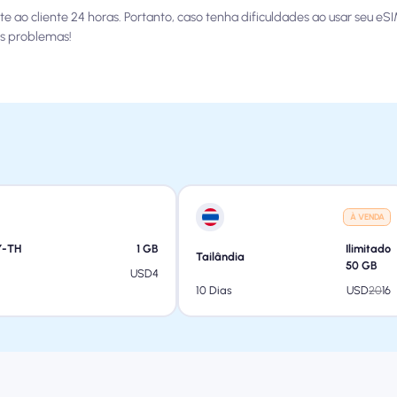
cliente 24 horas. Portanto, caso tenha dificuldades ao usar seu eSIM,
us problemas!
À VENDA
-TH
1
GB
Ilimitado
Tailândia
50
GB
USD
4
USD
20
16
10 Dias