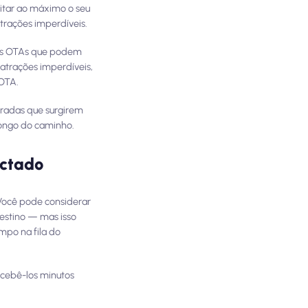
eitar ao máximo o seu
trações imperdíveis.
itas OTAs que podem
 atrações imperdíveis,
 OTA.
eradas que surgirem
longo do caminho.
ectado
 Você pode considerar
destino — mas isso
mpo na fila do
cebê-los minutos