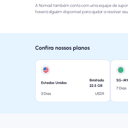
A Nomad também conta com uma equipe de suporte ao 
haverá alguém disponível para ajudar a resolver se
Confira nossos planos
Ilimitado
SG-MY
Estados Unidos
22.5
GB
7 Dias
USD
11
3 Dias