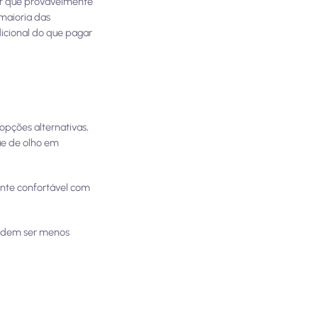
er que provavelmente
maioria das
icional do que pagar
opções alternativas,
ue de olho em
ente confortável com
podem ser menos