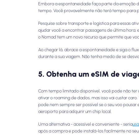
Embora a espontaneidade faça parte da emoção de v
tempo. Você provavelmente não terá tempo para plan
Pesquise sobre transporte e logística para essas a
ajudar você a encontrar passagens de última hora; e
o Nomad tem um novo recurso que permite que vo
Ao chegar lá, abrace a espontaneidade e siga o flu
durante a sua viagem. Não tenha medo de se desvia
5. Obtenha um eSIM de viag
Com tempo limitado disponível, você pode não ter 
ativar o roaming de dados, mas isso vai custar car
pode nem sempre ser possível se o seu voo pousar 
aeroporto para adquirir um chip local.
Uma alternativa - acessível e conveniente - seria
us
após a compra e pode instalá-los facilmente no seu 