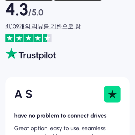
4.3
/5.0
41,109개의 리뷰를 기반으로 함
A S
have no problem to connect drives
Great option. easy to use. seamless