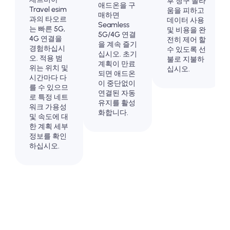
후 청구 놀라
애드온을 구
Travel esim
움을 피하고
매하면
과의 타오르
데이터 사용
Seamless
는 빠른 5G,
및 비용을 완
5G/4G 연결
4G 연결을
전히 제어 할
을 계속 즐기
경험하십시
수 있도록 선
십시오. 초기
오. 적용 범
불로 지불하
계획이 만료
위는 위치 및
십시오.
되면 애드온
시간마다 다
이 중단없이
를 수 있으므
연결된 자동
로 특정 네트
유지를 활성
워크 가용성
화합니다.
및 속도에 대
한 계획 세부
정보를 확인
하십시오.