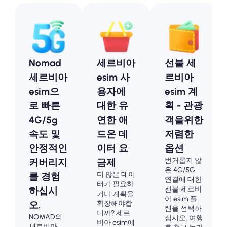
Nomad
세르비아
선불 세
세르비아
esim 사
르비아
esim으
용자에
esim 계
로 빠른
대한 유
획 - 관광
4G/5g
연한 애
객을위한
속도 및
드온 데
저렴한
안정적인
이터 요
옵션
번거롭지 않
커버리지
금제
은 4G/5G
더 많은 데이
를 경험
연결에 대한
터가 필요하
선불 세르비
하십시
거나 계획을
아 esim 플
확장해야합
오.
랜을 선택하
니까? 세르
NOMAD의
십시오. 여행
비아 esim에
세르비아