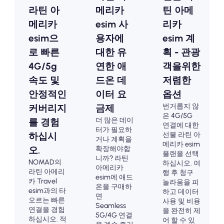
라틴 아
메리카
틴 아메
메리카
esim 사
리카
esim으
용자에
esim 계
로 빠른
대한 유
획 - 관광
4G/5g
연한 애
객을위한
속도 및
드온 데
저렴한
안정적인
이터 요
옵션
번거롭지 않
커버리지
금제
은 4G/5G
더 많은 데이
를 경험
연결에 대한
터가 필요하
선불 라틴 아
하십시
거나 계획을
메리카 esim
확장해야합
오.
플랜을 선택
니까? 라틴
NOMAD의
하십시오. 여
아메리카
라틴 아메리
행 후 청구
esim에 애드
카 Travel
놀라움을 피
온을 구매하
esim과의 타
하고 데이터
면
오르는 빠른
사용 및 비용
Seamless
연결을 경험
을 완전히 제
5G/4G 연결
하십시오. 적
어 할 수 있