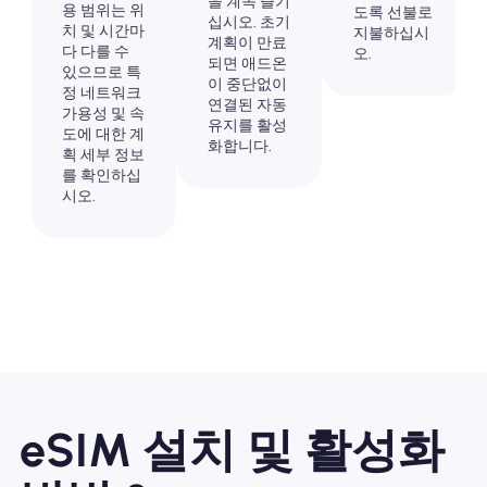
을 계속 즐기
용 범위는 위
도록 선불로
십시오. 초기
치 및 시간마
지불하십시
계획이 만료
다 다를 수
오.
되면 애드온
있으므로 특
이 중단없이
정 네트워크
연결된 자동
가용성 및 속
유지를 활성
도에 대한 계
화합니다.
획 세부 정보
를 확인하십
시오.
eSIM 설치 및 활성화