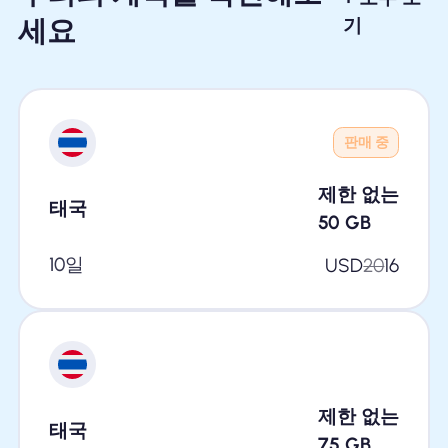
세요
기
판매 중
제한 없는
태국
50
GB
10일
USD
20
16
제한 없는
태국
75
GB