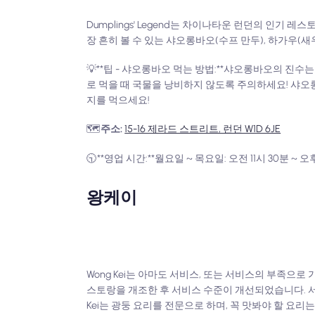
Dumplings' Legend는 차이나타운 런던의 인기
장 흔히 볼 수 있는 샤오롱바오(수프 만두), 하가우(새우 
💡**팁 - 샤오롱바오 먹는 방법:**샤오롱바오의 진
로 먹을 때 국물을 낭비하지 않도록 주의하세요! 샤오
지를 먹으세요!
🗺️
주소:
15-16 제라드 스트리트, 런던 W1D 6JE
🕤**영업 시간:**월요일 ~ 목요일: 오전 11시 30분 ~ 오후
왕케이
Wong Kei는 아마도 서비스, 또는 서비스의 부족으로
스토랑을 개조한 후 서비스 수준이 개선되었습니다. 서비
Kei는 광둥 요리를 전문으로 하며, 꼭 맛봐야 할 