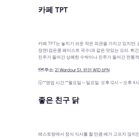
카페 TPT
카페 TPT는 놓치기 쉬운 작은 외관을 가지고 있지만,
장면(검은콩 페이스트 국수)과 같은 맛있는 요리, 튀긴
진주가 들어간 상쾌한 수박이나 진주가 들어간 전통적
🗺️
주소:
21 Wardour St, 런던 W1D 6PN
🕤**영업 시간:**월요일 ~ 일요일: 오후 12시 ~ 오후 4시 
좋은 친구 닭
레스토랑에서 정식 식사를 할 만큼 배가 고프지 않지만, 한 입