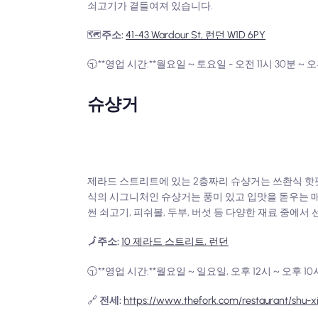
쇠고기가 곁들여져 있습니다.
🗺️
주소:
41-43 Wardour St, 런던 W1D 6PY
🕤**영업 시간:**월요일 ~ 토요일 - 오전 11시 30분 ~ 오후
슈샹거
제라드 스트리트에 있는 2층짜리 슈샹거는 쓰촨식 핫팟
식의 시그니처인 슈샹거는 풍미 있고 입맛을 돋우는 매
썬 쇠고기, 피쉬볼, 두부, 버섯 등 다양한 재료 중에
🗾
주소:
10 제라드 스트리트, 런던
🕤**영업 시간:**월요일 ~ 일요일, 오후 12시 ~ 오후 10
🔗
전세:
https://www.thefork.com/restaurant/shu-