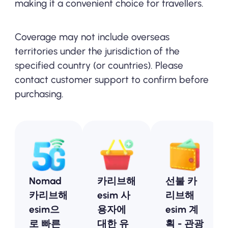
making it a convenient choice for travellers.
Coverage may not include overseas
territories under the jurisdiction of the
specified country (or countries). Please
contact customer support to confirm before
purchasing.
Nomad
카리브해
선불 카
카리브해
esim 사
리브해
esim으
용자에
esim 계
로 빠른
대한 유
획 - 관광