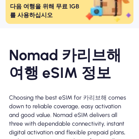
다음 여행을 위해 무료 1GB
를 사용하십시오
Nomad 카리브해
여행 eSIM 정보
Choosing the best eSIM for 카리브해 comes
down to reliable coverage, easy activation
and good value. Nomad eSIM delivers all
three with dependable connectivity, instant
digital activation and flexible prepaid plans,