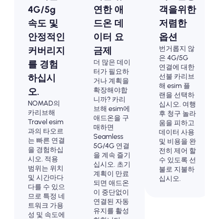
4G/5g
연한 애
객을위한
속도 및
드온 데
저렴한
안정적인
이터 요
옵션
번거롭지 않
커버리지
금제
은 4G/5G
더 많은 데이
를 경험
연결에 대한
터가 필요하
선불 카리브
하십시
거나 계획을
해 esim 플
확장해야합
오.
랜을 선택하
니까? 카리
NOMAD의
십시오. 여행
브해 esim에
카리브해
후 청구 놀라
애드온을 구
Travel esim
움을 피하고
매하면
과의 타오르
데이터 사용
Seamless
는 빠른 연결
및 비용을 완
5G/4G 연결
을 경험하십
전히 제어 할
을 계속 즐기
시오. 적용
수 있도록 선
십시오. 초기
범위는 위치
불로 지불하
계획이 만료
및 시간마다
십시오.
되면 애드온
다를 수 있으
이 중단없이
므로 특정 네
연결된 자동
트워크 가용
유지를 활성
성 및 속도에