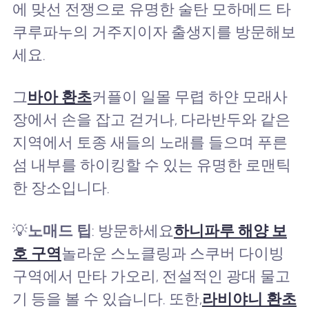
에 맞선 전쟁으로 유명한 술탄 모하메드 타
쿠루파누의 거주지이자 출생지를 방문해보
세요.
그
바아 환초
커플이 일몰 무렵 하얀 모래사
장에서 손을 잡고 걷거나, 다라반두와 같은
지역에서 토종 새들의 노래를 들으며 푸른
섬 내부를 하이킹할 수 있는 유명한 로맨틱
한 장소입니다.
💡
노매드 팁
: 방문하세요
하니파루 해양 보
호 구역
놀라운 스노클링과 스쿠버 다이빙
구역에서 만타 가오리, 전설적인 광대 물고
기 등을 볼 수 있습니다. 또한,
라비야니 환초