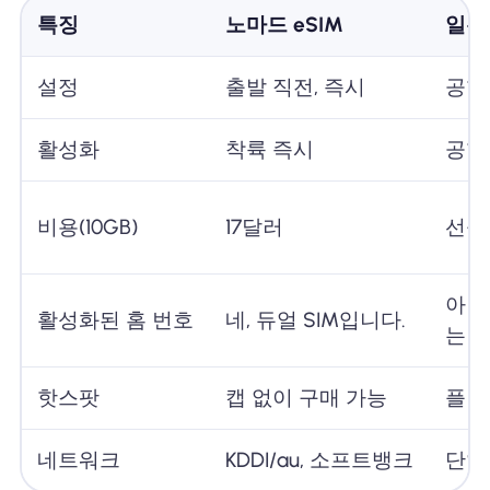
특징
노마드 eSIM
일본 
설정
출발 직전, 즉시
공항
활성화
착륙 즉시
공항
비용(10GB)
17달러
선불 
아니
활성화된 홈 번호
네, 듀얼 SIM입니다.
는 
핫스팟
캡 없이 구매 가능
플랜
네트워크
KDDI/au, 소프트뱅크
단일