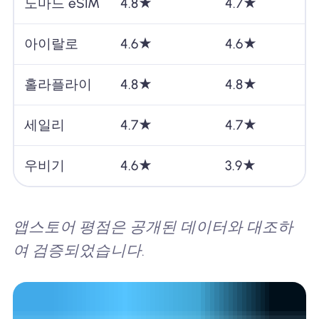
노마드 eSIM
4.8★
4.7★
아이랄로
4.6★
4.6★
홀라플라이
4.8★
4.8★
세일리
4.7★
4.7★
우비기
4.6★
3.9★
앱스토어 평점은 공개된 데이터와 대조하
여 검증되었습니다.