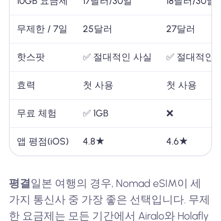
10GB 요금제
17달러/30일
18달러/30일
무제한 / 7일
25달러
27달러
핫스팟
✅ 절대적인 사실
✅ 절대적인 
효력
첫 사용
첫 사용
무료 체험
✅ 1GB
❌
앱 평점(iOS)
4.8★
4.6★
평결
일본 여행의 경우, Nomad eSIM이 세
가지 통신사 중 가장 좋은 선택입니다. 무제
한 요금제는 모든 기간에서 Airalo와 Holafly