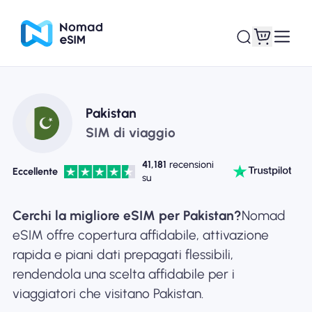
Entra registrati
Le mie eSIM
Pakistan
SIM di viaggio
41,181
recensioni
Eccellente
su
Acquista piani
Cerchi la migliore eSIM per Pakistan?
Nomad
eSIM offre copertura affidabile, attivazione
rapida e piani dati prepagati flessibili,
Informazioni sull'eSIM
rendendola una scelta affidabile per i
viaggiatori che visitano Pakistan.