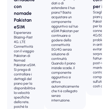
dati o di
con
per i tur
estendere il tuo
Scegli i no
piano? Basta
nomade
piani prep
acquistare un
Pakistan
Pakistan 
componente
per la
eSIM
aggiuntivo sul tuo
connettivi
eSIM Pakistan per
Esperienza
4G/5G se
continuare a
Blazing-Fast
problemi.
godere della
4G, LTE
in anticip
connettività
Connettività
evitare le
5G/4G senza
con il viaggio
sorprese d
soluzione di
Pakistan di
fatturazio
continuità.
Nomad
post-viag
Quando il piano
Pakistan eSIM.
mantenere
iniziale scade, il
Si prega di
controllo
componente
controllare i
completo
aggiuntivo si
dettagli del
sull'utilizzo
attiva
piano per la
costi dei d
automaticamente
disponibilità e
che ti è collegato
la velocità
senza
specifiche
interruzione.
della rete,
poiché la