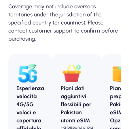
Coverage may not include overseas
territories under the jurisdiction of the
specified country (or countries). Please
contact customer support to confirm before
purchasing.
Esperienza
Piani dati
Piani
velocità
aggiuntivi
prepag
4G/5G
flessibili per
Pakista
veloci e
Pakistan
eSIM -
copertura
utenti eSIM
Opzion
Hai bisogno di più
affidabile
conveni