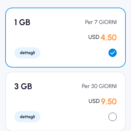
Perché l'eSIM Nomad
1 GB
Per 7 GIORNI
Utilizzando una eSIM
4.50
USD
dettagli
Per affari
3 GB
Per 30 GIORNI
9.50
USD
dettagli