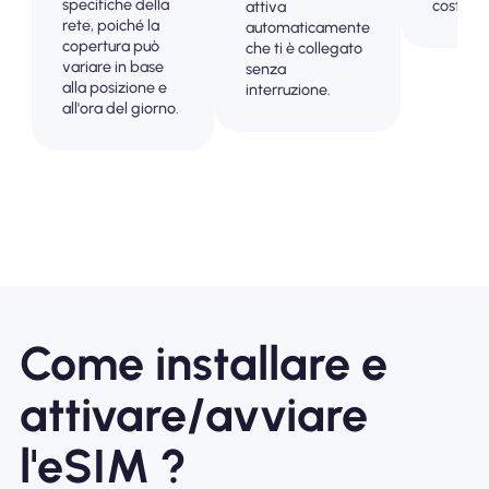
specifiche della
costi dei
attiva
rete, poiché la
automaticamente
copertura può
che ti è collegato
variare in base
senza
alla posizione e
interruzione.
all'ora del giorno.
Come installare e
attivare/avviare
l'eSIM ?