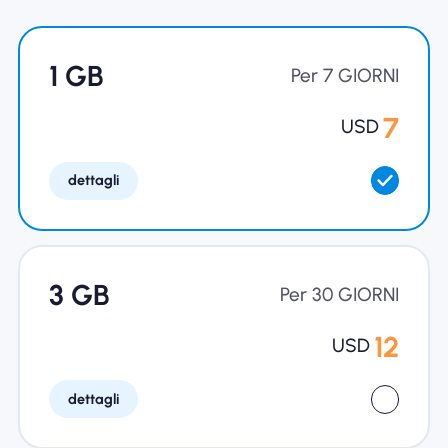
Perché l'eSIM Nomad
1 GB
Per 7 GIORNI
Utilizzando una eSIM
7
USD
dettagli
Per affari
3 GB
Per 30 GIORNI
12
USD
dettagli