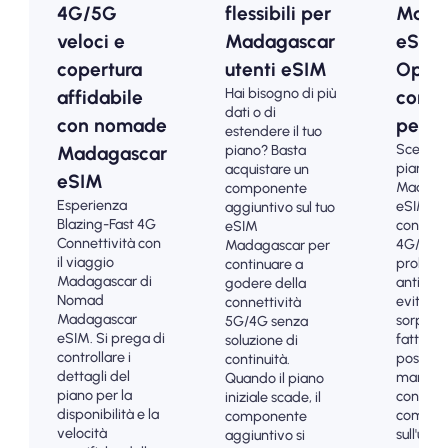
4G/5G
flessibili per
Mada
veloci e
Madagascar
eSIM 
copertura
utenti eSIM
Opzio
Hai bisogno di più
affidabile
conve
dati o di
con nomade
per i t
estendere il tuo
Scegli i 
piano? Basta
Madagascar
piani p
acquistare un
eSIM
Madaga
componente
Esperienza
eSIM pe
aggiuntivo sul tuo
Blazing-Fast 4G
connetti
eSIM
Connettività con
4G/5G 
Madagascar per
il viaggio
problemi
continuare a
Madagascar di
anticipo
godere della
Nomad
evitare 
connettività
Madagascar
sorprese
5G/4G senza
eSIM. Si prega di
fatturaz
soluzione di
controllare i
post-vi
continuità.
dettagli del
mantene
Quando il piano
piano per la
controll
iniziale scade, il
disponibilità e la
comple
componente
velocità
sull'utili
aggiuntivo si