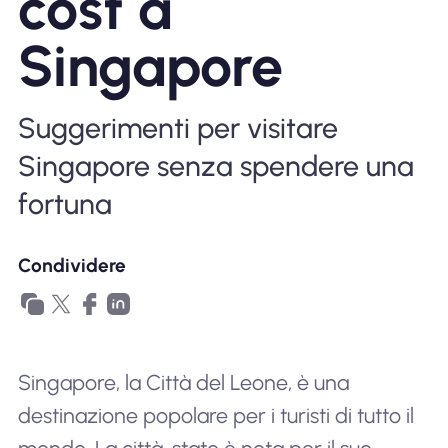
cost a
Perché l'eSIM Nomad
Singapore
Utilizzando una eSIM
Suggerimenti per visitare
Singapore senza spendere una
Per affari
fortuna
Condividere
Singapore, la Città del Leone, è una
destinazione popolare per i turisti di tutto il