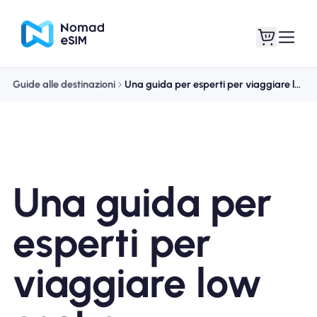
Guide alle destinazioni
Una guida per esperti per viaggiare low cost a Singapore
Entra registrati
Le mie eSIM
Una guida per
Acquista piani
esperti per
viaggiare low
Informazioni sull'eSIM