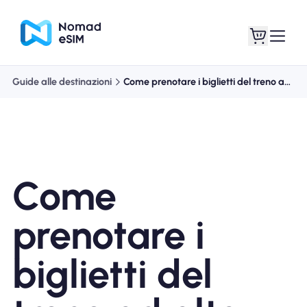
Guide alle destinazioni
Come prenotare i biglietti del treno ad alta
Entra registrati
Le mie eSIM
Come
Acquista piani
prenotare i
biglietti del
Informazioni sull'eSIM