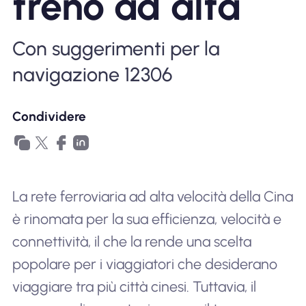
treno ad alta
Perché l'eSIM Nomad
Con suggerimenti per la
Utilizzando una eSIM
navigazione 12306
Condividere
Per affari
La rete ferroviaria ad alta velocità della Cina
è rinomata per la sua efficienza, velocità e
connettività, il che la rende una scelta
popolare per i viaggiatori che desiderano
viaggiare tra più città cinesi. Tuttavia, il