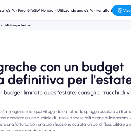
sull'eSIM
Perché l'eSIM Nomad
Utilizzando una eSIM
Per affari
Visu
da definitiva per l'estate
e greche con un budget
a definitiva per l'estat
 budget limitato quest'estate: consigli e trucchi di vi
l'immaginazione: quei villaggi da cartolina, le spiagge assolate e i tramo
o associata a lune di miele di lusso e a spese folli degne di Instagram, la
re una fortuna. Con una pianificazione oculata, un po' di flessibilità e un
e greca, senza spendere troppo.