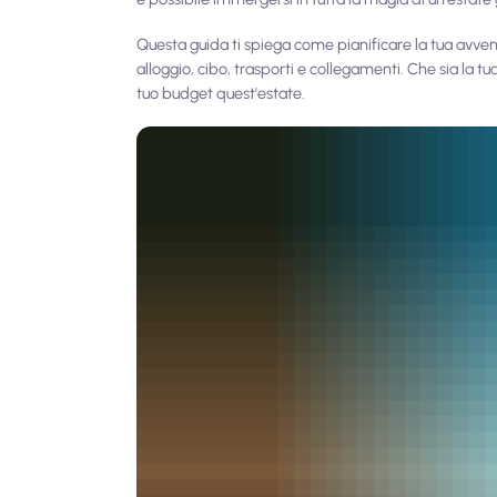
Questa guida ti spiega come pianificare la tua avvent
alloggio, cibo, trasporti e collegamenti. Che sia la t
tuo budget quest'estate.