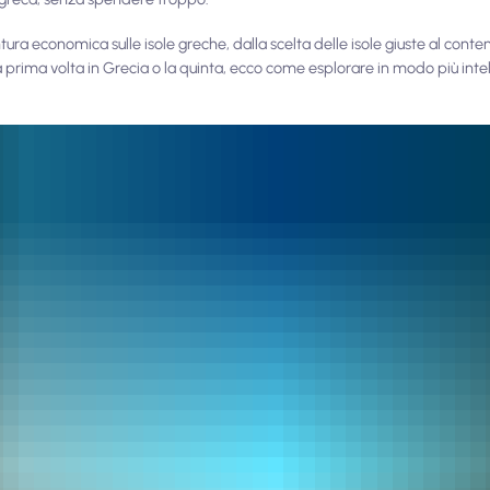
ura economica sulle isole greche, dalla scelta delle isole giuste al conte
ua prima volta in Grecia o la quinta, ecco come esplorare in modo più intel