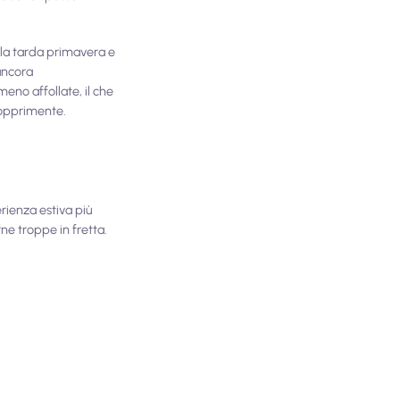
a la tarda primavera e
 ancora
eno affollate, il che
a opprimente.
rienza estiva più
ne troppe in fretta.