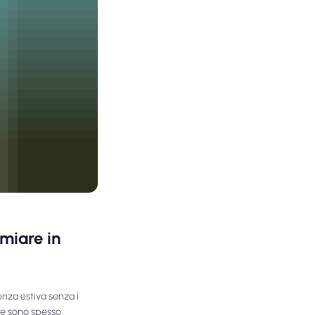
rmiare in
enza estiva senza i
ole sono spesso