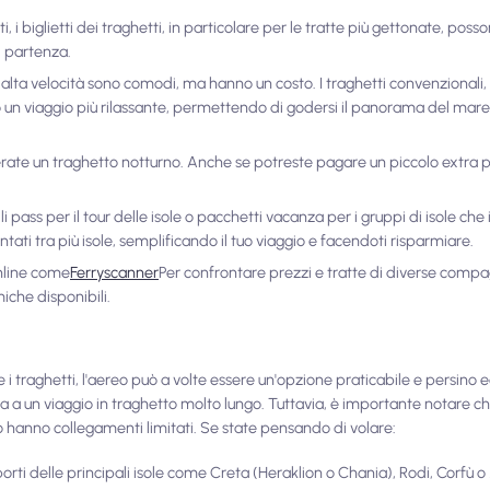
ti, i biglietti dei traghetti, in particolare per le tratte più gettonate, posso
i partenza.
 alta velocità sono comodi, ma hanno un costo. I traghetti convenzionali, 
 un viaggio più rilassante, permettendo di godersi il panorama del mare.
erate un traghetto notturno. Anche se potreste pagare un piccolo extra 
li pass per il tour delle isole o pacchetti vacanza per i gruppi di isole che 
tati tra più isole, semplificando il tuo viaggio e facendoti risparmiare.
online come
Ferryscanner
Per confrontare prezzi e tratte di diverse compag
iche disponibili.
i traghetti, l'aereo può a volte essere un'opzione praticabile e persino
a a un viaggio in traghetto molto lungo. Tuttavia, è importante notare che
 hanno collegamenti limitati. Se state pensando di volare:
oporti delle principali isole come Creta (Heraklion o Chania), Rodi, Corfù