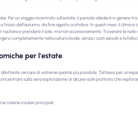
e. Per un viaggio incentrato sull'estate, il periodo ideale è in genere tr
 o l'inizio dell'autunno, da fine agosto a ottobre. In questi mesi, il clima è
uotare e prendere il sole, ma non eccessivamente. Troverete le isole m
gervi completamente nella cultura locale, senza i costi elevati e la foll
nomiche per l'estate
lettante cercare di visitarne quante più possibile. Tuttavia, per un'espe
oncentrarsi sulla vera esplorazione di alcune isole piuttosto che esplorar
se catene insulari principali: