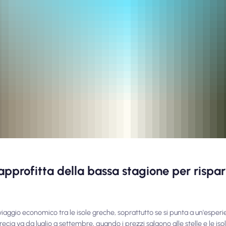
 approfitta della bassa stagione per rispa
aggio economico tra le isole greche, soprattutto se si punta a un'esperi
 Grecia va da luglio a settembre, quando i prezzi salgono alle stelle e le is