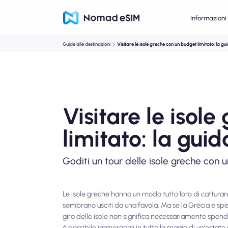
Informazioni 
Guide alle destinazioni
Visitare le isole greche con un budget limitato: la gui
Visitare le isol
limitato: la guid
Goditi un tour delle isole greche con un
Le isole greche hanno un modo tutto loro di catturare 
sembrano usciti da una favola. Ma se la Grecia è spess
giro delle isole non significa necessariamente spende
è possibile immergersi in tutta la magia di un'estat