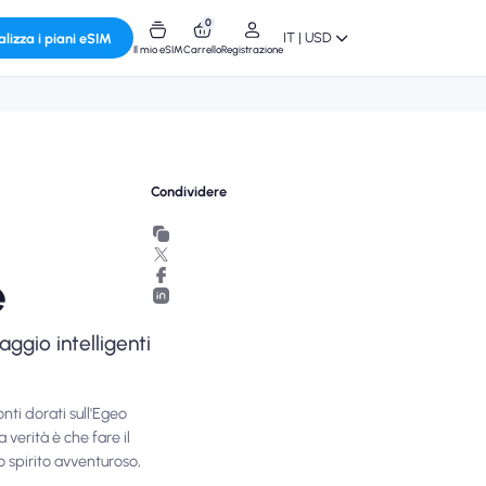
0
IT | USD
alizza i piani eSIM
Il mio eSIM
Carrello
Registrazione
Condividere
e
aggio intelligenti
nti dorati sull'Egeo
 verità è che fare il
o spirito avventuroso,