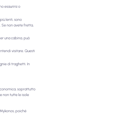
no esaurirsi o
più lenti, sono
 Se non avete fretta,
per una cabina, può
intendi visitare. Questi
nie di traghetti. In
 economica, soprattutto
 non tutte le isole
 o Mykonos, poiché