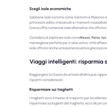
Scegli isole economiche
Sebbene isole iconiche come Santorini e Mykonos sian
pittoreschi edifici imbiancati e i tramonti mozzafiat
Grecia offre numerose isole alternative che offrono
Considera di esplorare isole come
Naxos, Paros, Ios,
meravigliose perfette per il relax estivo, città affasci
isole offrono anche un'esperienza estiva greca più a
Viaggi intelligenti: risparmia 
Raggiungere la Grecia da un'isola all'altra può rapp
risparmi considerevoli.
Risparmiare sui traghetti
I traghetti sono il mezzo di trasporto per eccellenza
risparmiare sui biglietti del traghetto, ecco alcuni con