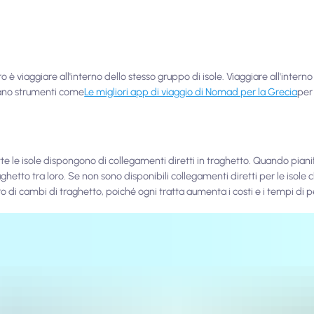
viaggiare all'interno dello stesso gruppo di isole. Viaggiare all'interno 
zzano strumenti come
Le migliori app di viaggio di Nomad per la Grecia
per 
te le isole dispongono di collegamenti diretti in traghetto. Quando pianific
raghetto tra loro. Se non sono disponibili collegamenti diretti per le isole c
ero di cambi di traghetto, poiché ogni tratta aumenta i costi e i tempi di 