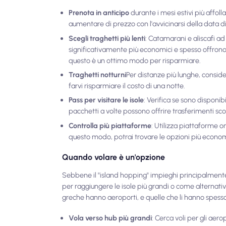
Prenota in anticipo
durante i mesi estivi più affolla
aumentare di prezzo con l'avvicinarsi della data d
Scegli traghetti più lenti
: Catamarani e aliscafi ad
significativamente più economici e spesso offrono
questo è un ottimo modo per risparmiare.
Traghetti notturni
Per distanze più lunghe, consid
farvi risparmiare il costo di una notte.
Pass per visitare le isole
: Verifica se sono disponibi
pacchetti a volte possono offrire trasferimenti scon
Controlla più piattaforme
: Utilizza piattaforme 
questo modo, potrai trovare le opzioni più econom
Quando volare è un'opzione
Sebbene il "island hopping" impieghi principalmente 
per raggiungere le isole più grandi o come alternativ
greche hanno aeroporti, e quelle che li hanno spesso
Vola verso hub più grandi
: Cerca voli per gli aer