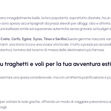
o innegabilmente belle, la loro popolarità, soprattutto d'estate, ha un 
o sono spesso accompagnati da prezzi elevati per alloggi, cibo e attività
 una bellezza simile ed esperienze autentiche senza gravare sul budget e
 Creta, Corfù, Egina, Syros, Tinos o Serifos
Queste gemme nascoste van
nanti, una storia ricca e una vivace vita locale, il tutto a prezzi più accessi
utentica, lontana dal turismo di massa delle destinazioni più famose.
su traghetti e voli per la tua avventura est
resentare una spesa considerevole, ma con un'attenta pianificazione è po
 per visitare le isole greche, offrendo un modo di viaggiare panoramico e
sigli: