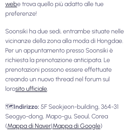
web
e trova quello più adatto alle tue
preferenze!
Soonsiki ha due sedi, entrambe situate nelle
vicinanze della zona alla moda di Hongdae.
Per un appuntamento presso Soonsiki è
richiesta la prenotazione anticipata. Le
prenotazioni possono essere effettuate
creando un nuovo thread nel forum sul
loro
sito ufficiale
.
🗺️
Indirizzo:
5F Seokjeon-building, 364-31
Seogyo-dong, Mapo-gu, Seoul, Corea
(
Mappa di Naver
|
Mappa di Google
)