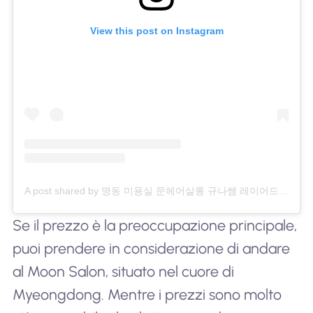
View this post on Instagram
A post shared by 명동 미용실 문헤어살롱 규나쌤 레이어드컷 빌드펌 (@moon_hair_g.na_)
Se il prezzo è la preoccupazione principale,
puoi prendere in considerazione di andare
al Moon Salon, situato nel cuore di
Myeongdong. Mentre i prezzi sono molto