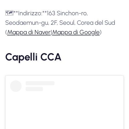
🗺️**Indirizzo:**163 Sinchon-ro,
Seodaemun-gu, 2F, Seoul, Corea del Sud
(
Mappa di Naver
|
Mappa di Google
)
Capelli CCA