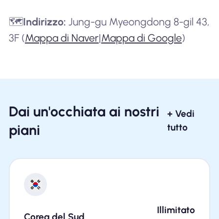
🗺️
Indirizzo:
Jung-gu Myeongdong 8-gil 43,
3F (
Mappa di Naver
|
Mappa di Google
)
Dai un'occhiata ai nostri
+ Vedi
piani
tutto
Illimitato
Corea del Sud