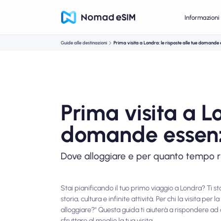
Informazioni 
Guide alle destinazioni
Prima visita a Londra: le risposte alle tue domande 
Prima visita a Lo
domande essenz
Dove alloggiare e per quanto tempo r
Stai pianificando il tuo primo viaggio a Londra? Ti s
storia, cultura e infinite attività. Per chi la visita
alloggiare?" Questa guida ti aiuterà a rispondere ad
sfruttare al meglio la tua visita.