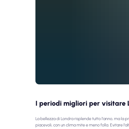
I periodi migliori per visitare
La bellezza di Londra risplende tutto l'anno, ma la
piacevoli, con un clima mite e meno folla. Evitare l'al