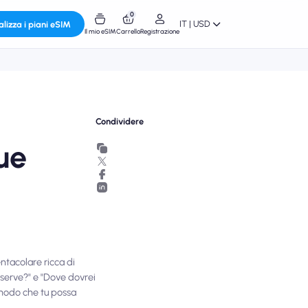
0
IT | USD
alizza i piani eSIM
Il mio eSIM
Carrello
Registrazione
Condividere
tue
entacolare ricca di
i serve?" e "Dove dovrei
 modo che tu possa