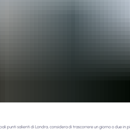
ipali punti salienti di Londra, considera di trascorrere un giorno o due in 