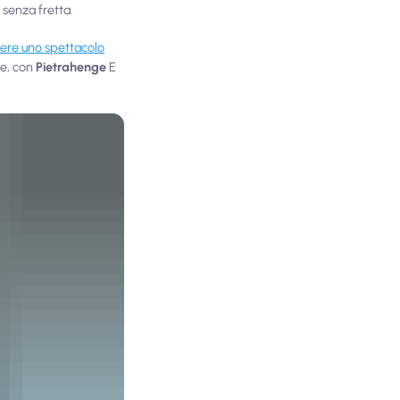
 senza fretta.
ere uno spettacolo
ne, con
Pietrahenge
E