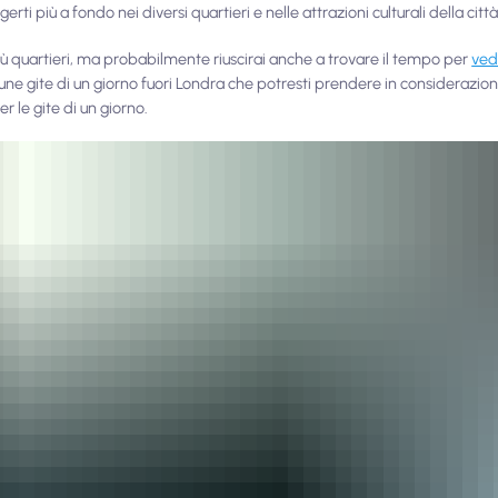
i più a fondo nei diversi quartieri e nelle attrazioni culturali della città
più quartieri, ma probabilmente riuscirai anche a trovare il tempo per
ved
cune gite di un giorno fuori Londra che potresti prendere in considerazio
 le gite di un giorno.