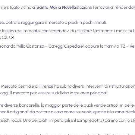
e situato vicino al
Santa Maria Novella
stazione ferroviaria, rendendo
nze, potrete raggiungere il mercato a piedi in pochi minuti.
 la zona del mercato, consentendovi di utilizzare facilmente i mezzi pu
7, C2, C4.
Leonardo “Villa Costanza – Careggi Ospedale” oppure la tramvia T2 – Ve
l Mercato Centrale di Firenze ha subito diversi interventi di ristrutturaz
gi. Il mercato può essere suddiviso in tre aree principali:
te diverse bancarelle, la maggior parte delle quali vende articoli in pelle
enti artigianali da portare a casa come souvenir, questa è la zona ideal
freschi locali. Uno dei piatti imperdibili è il Lampredotto (panino con lo