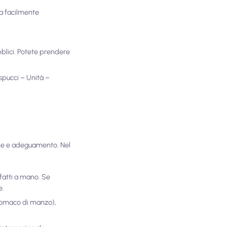
la facilmente
bblici. Potete prendere
spucci – Unità –
ione e adeguamento. Nel
 fatti a mano. Se
e.
 stomaco di manzo),