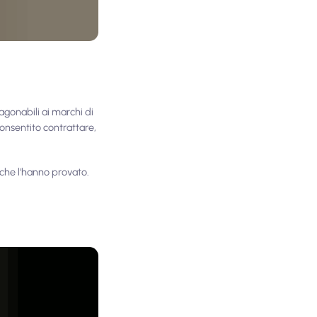
agonabili ai marchi di
 consentito contrattare,
 che l'hanno provato.