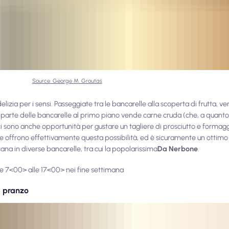
Source: George M. Groutas
elizia per i sensi. Passeggiate tra le bancarelle alla scoperta di frutta, v
ior parte delle bancarelle al primo piano vende carne cruda (che, a quan
, ci sono anche opportunità per gustare un tagliere di prosciutto e for
 che offrono effettivamente questa possibilità, ed è sicuramente un ottim
na in diverse bancarelle, tra cui la popolarissima
Da Nerbone
.
alle 7<00> alle 17<00> nei fine settimana
a pranzo