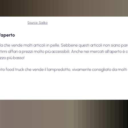
Source: Sailko
'aperto
a che vende molti articoli in pelle. Sebbene questi articoli non siano par
ottimi affari a prezzi molto più accessibili. Anche nei mercati all'aperto è
zzo più basso!
nto food truck che vende il lampredotto, vivamente consigliato da molti