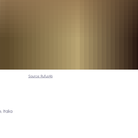
Source: Rufus46
 Italia