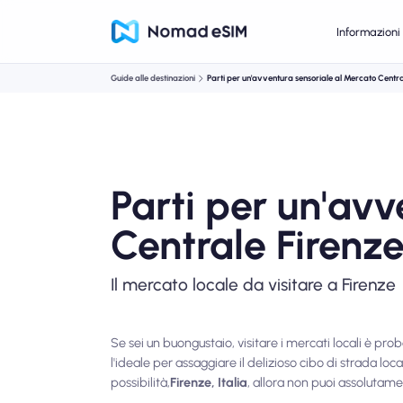
Informazioni 
Guide alle destinazioni
Parti per un'avventura sensoriale al Mercato Centra
Parti per un'avv
Centrale Firenz
Il mercato locale da visitare a Firenze
Se sei un buongustaio, visitare i mercati locali è pro
l'ideale per assaggiare il delizioso cibo di strada lo
possibilità,
Firenze, Italia
, allora non puoi assolutame