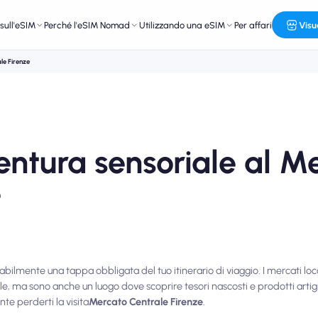
sull'eSIM
Perché l'eSIM Nomad
Utilizzando una eSIM
Per affari
Visu
le Firenze
entura sensoriale al M
e
babilmente una tappa obbligata del tuo itinerario di viaggio. I mercati loc
cale, ma sono anche un luogo dove scoprire tesori nascosti e prodotti artigi
nte perderti la visita
Mercato Centrale Firenze
.