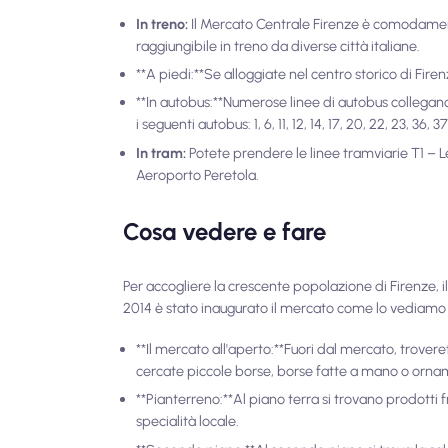
In treno:
Il Mercato Centrale Firenze è comodament
raggiungibile in treno da diverse città italiane.
**A piedi:**Se alloggiate nel centro storico di Fire
**In autobus:**Numerose linee di autobus collegano
i seguenti autobus: 1, 6, 11, 12, 14, 17, 20, 22, 23, 36, 3
In tram:
Potete prendere le linee tramviarie T1 – 
Aeroporto Peretola.
Cosa vedere e fare
Per accogliere la crescente popolazione di Firenze, i
2014 è stato inaugurato il mercato come lo vediamo og
**Il mercato all'aperto:**Fuori dal mercato, trovere
cercate piccole borse, borse fatte a mano o ornam
**Pianterreno:**Al piano terra si trovano prodotti 
specialità locale.