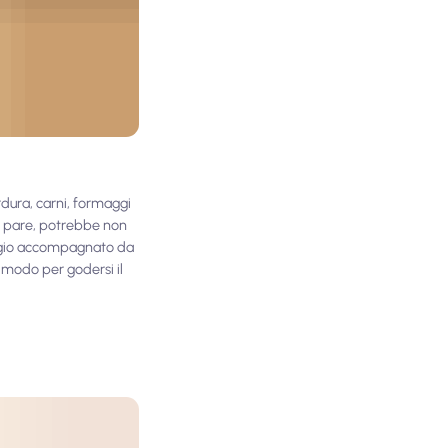
erdura, carni, formaggi
to pare, potrebbe non
maggio accompagnato da
o modo per godersi il