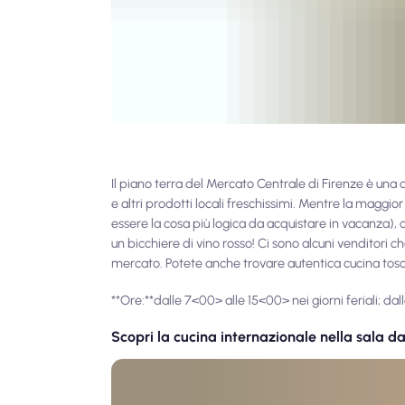
Il piano terra del Mercato Centrale di Firenze è una d
e altri prodotti locali freschissimi. Mentre la magg
essere la cosa più logica da acquistare in vacanza)
un bicchiere di vino rosso! Ci sono alcuni venditori
mercato. Potete anche trovare autentica cucina tosca
**Ore:**dalle 7<00> alle 15<00> nei giorni feriali; d
Scopri la cucina internazionale nella sala d