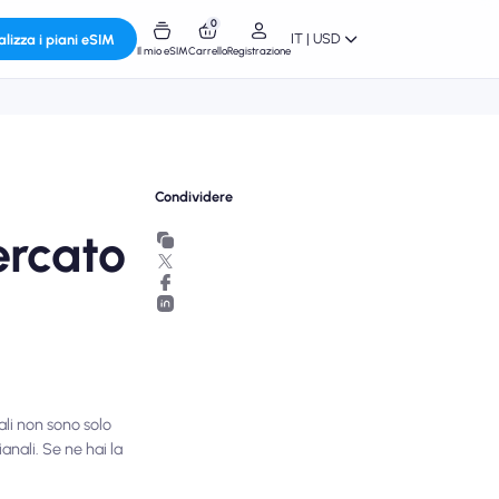
0
IT | USD
alizza i piani eSIM
Il mio eSIM
Carrello
Registrazione
Condividere
ercato
ali non sono solo
anali. Se ne hai la