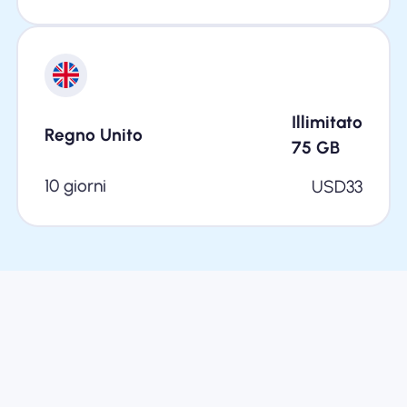
Illimitato
Regno Unito
75
GB
10 giorni
USD
33