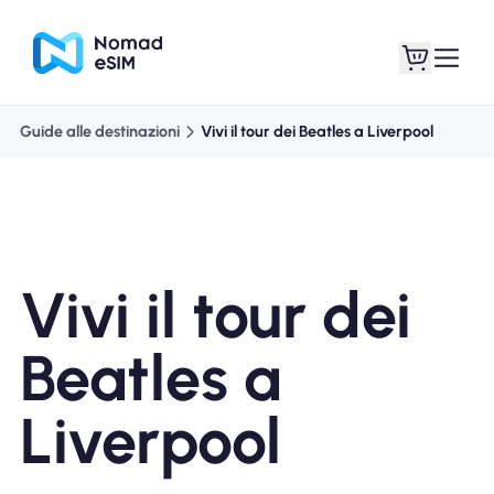
Guide alle destinazioni
Vivi il tour dei Beatles a Liverpool
Entra registrati
Le mie eSIM
Vivi il tour dei
Acquista piani
Beatles a
Liverpool
Informazioni sull'eSIM