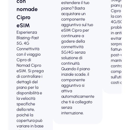
con
estendere il tuo
piani prep
piano? Basta
nomade
Cipro eSI
acquistare un
la connett
Cipro
componente
4G/5G se
eSIM
aggiuntivo sul tuo
problemi.
eSIM Cipro per
Esperienza
in anticip
continuare a
Blazing-Fast
evitare le
godere della
5G, 4G
sorprese d
connettività
Connettività
fatturazio
5G/4G senza
con il viaggio
post-viag
soluzione di
Cipro di
mantenere
continuità.
Nomad Cipro
controllo
Quando il piano
eSIM. Si prega
completo
iniziale scade, il
di controllare i
sull'utilizzo
componente
dettagli del
costi dei d
aggiuntivo si
piano per la
attiva
disponibilità e
automaticamente
la velocità
che ti è collegato
specifiche
senza
della rete,
interruzione.
poiché la
copertura può
variare in base