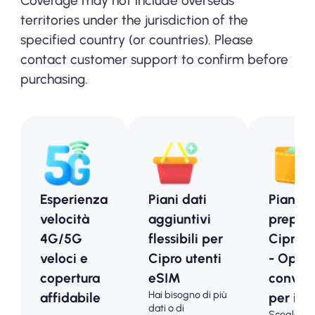
Coverage may not include overseas
territories under the jurisdiction of the
specified country (or countries). Please
contact customer support to confirm before
purchasing.
Esperienza
Piani dati
Piani
velocità
aggiuntivi
prepag
4G/5G
flessibili per
Cipro 
veloci e
Cipro utenti
- Opzio
copertura
eSIM
conveni
Hai bisogno di più
affidabile
per i tur
dati o di
Scegli i no