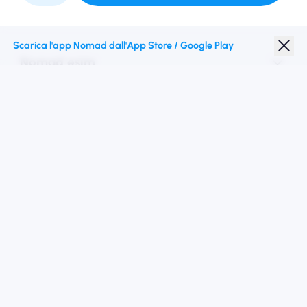
Collaborare con noi
Scarica l'app Nomad dall'App Store / Google Play
Nomad esim
Sconto studenti
Destinazioni migliori
Seguici