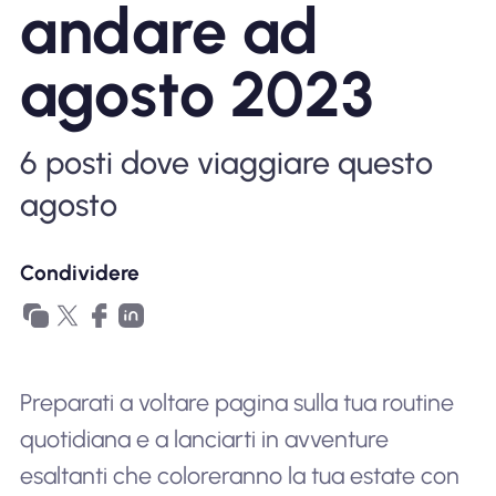
andare ad
Perché l'eSIM Nomad
agosto 2023
Utilizzando una eSIM
6 posti dove viaggiare questo
agosto
Per affari
Condividere
Preparati a voltare pagina sulla tua routine
quotidiana e a lanciarti in avventure
esaltanti che coloreranno la tua estate con