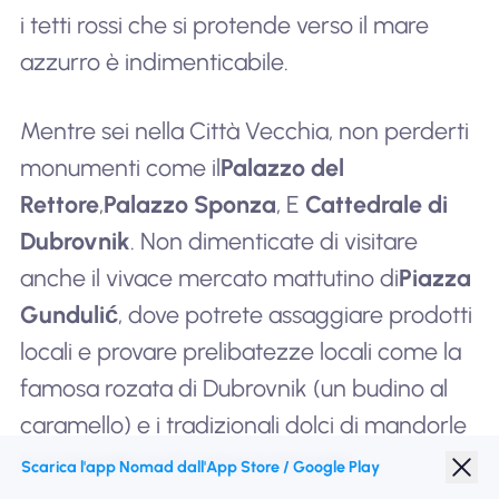
i tetti rossi che si protende verso il mare
azzurro è indimenticabile.
Mentre sei nella Città Vecchia, non perderti
monumenti come il
Palazzo del
Rettore
,
Palazzo Sponza
, E
Cattedrale di
Dubrovnik
. Non dimenticate di visitare
anche il vivace mercato mattutino di
Piazza
Gundulić
, dove potrete assaggiare prodotti
locali e provare prelibatezze locali come la
famosa rozata di Dubrovnik (un budino al
caramello) e i tradizionali dolci di mandorle
zuccherate noti come kotonjata.
Scarica l'app Nomad dall'App Store / Google Play