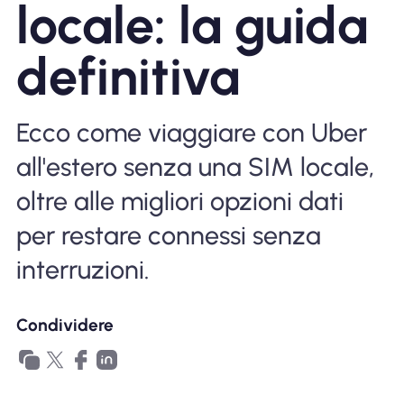
locale: la guida
Perché l'eSIM Nomad
definitiva
Utilizzando una eSIM
Ecco come viaggiare con Uber
all'estero senza una SIM locale,
Per affari
oltre alle migliori opzioni dati
per restare connessi senza
interruzioni.
Condividere