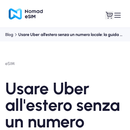
Blog
Usare Uber all'estero senza un numero locale: la guida definitiva
Entra registrati
Le mie eSIM
eSIM
Acquista piani
Usare Uber
all'estero senza
Informazioni sull'eSIM
un numero