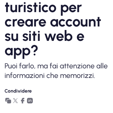
turistico per
Perché l'eSIM Nomad
creare account
Utilizzando una eSIM
su siti web e
app?
Per affari
Puoi farlo, ma fai attenzione alle
informazioni che memorizzi.
Condividere