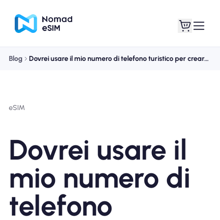
Blog
Dovrei usare il mio numero di telefono turistico per creare account su siti web e app?
Entra registrati
Le mie eSIM
eSIM
Acquista piani
Dovrei usare il
mio numero di
Informazioni sull'eSIM
telefono