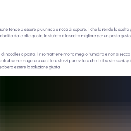
one tende a essere più umida e ricca di sapore, il che la rende la scelta
ebolito dalle alte quote, lo stufato è la scelta migliore per un pasto gust
e di noodles o pasta. Il riso trattiene molto meglio l'umidità e non si secc
trebbero esagerare con i loro sforzi per evitare che il cibo si secchi, qu
ebbero essere la soluzione giusta.