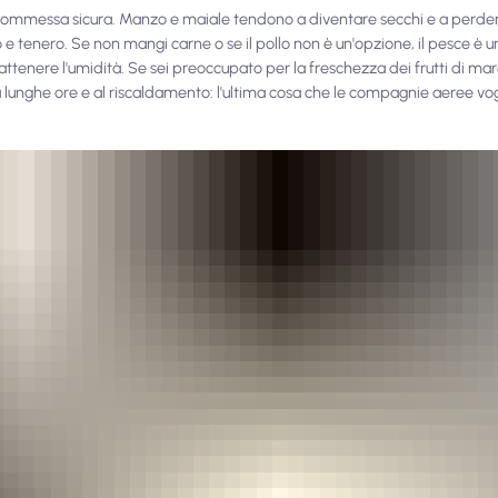
 scommessa sicura. Manzo e maiale tendono a diventare secchi e a perder
o e tenero. Se non mangi carne o se il pollo non è un'opzione, il pesce è u
rattenere l'umidità. Se sei preoccupato per la freschezza dei frutti di mar
e a lunghe ore e al riscaldamento: l'ultima cosa che le compagnie aeree v