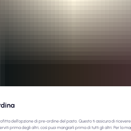
rdina
ofitta dell'opzione di pre-ordine del pasto. Questo ti assicura di ricevere
rviti prima degli altri, così puoi mangiarli prima di tutti gli altri. Per la m