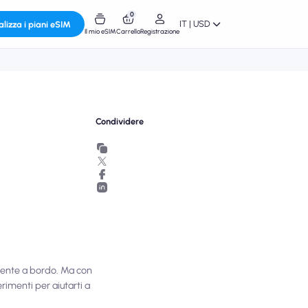
0
IT | USD
alizza i piani eSIM
Il mio eSIM
Carrello
Registrazione
Condividere
acente a bordo. Ma con
rimenti per aiutarti a