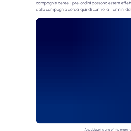
compagnie aeree, i pre-ordini possono essere effettu
della compagnia aerea, quindi controlla i termini del t
AnadoluJet is one of the many a