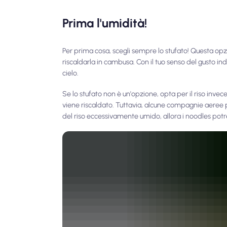
Prima l'umidità!
Per prima cosa, scegli sempre lo stufato! Questa opzi
riscaldarla in cambusa. Con il tuo senso del gusto ind
cielo.
Se lo stufato non è un'opzione, opta per il riso invec
viene riscaldato. Tuttavia, alcune compagnie aeree po
del riso eccessivamente umido, allora i noodles potr