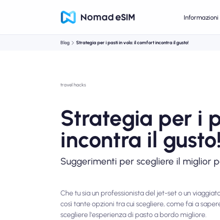
Informazioni 
Blog
Strategia per i pasti in volo: il comfort incontra il gusto!
travel hacks
Strategia per i p
incontra il gusto
Suggerimenti per scegliere il miglior 
Che tu sia un professionista del jet-set o un viaggi
così tante opzioni tra cui scegliere, come fai a sape
scegliere l'esperienza di pasto a bordo migliore.