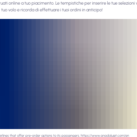
ati online a tuo piacimento. Le tempistiche per inserire le tue selezioni
uo volo e ricorda di effettuare i tuoi ordini in anticipo!
irlines that offer pre-order options to its passengers. https://www.anadolujet.com/en