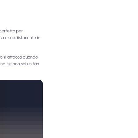
 perfetta per
oso e soddisfacente in
a o si attacca quando
indi se non sei un fan