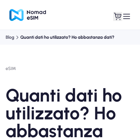
Blog
Quanti dati ho utilizzato? Ho abbastanza dati?
Entra registrati
Le mie eSIM
eSIM
Acquista piani
Quanti dati ho
utilizzato? Ho
Informazioni sull'eSIM
abbastanza