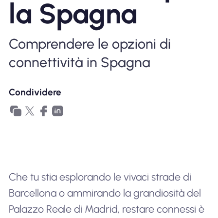
la Spagna
Perché l'eSIM Nomad
Comprendere le opzioni di
Utilizzando una eSIM
connettività in Spagna
Per affari
Condividere
Che tu stia esplorando le vivaci strade di
Barcellona o ammirando la grandiosità del
Palazzo Reale di Madrid, restare connessi è