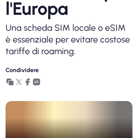
l'Europa
Perché l'eSIM Nomad
Una scheda SIM locale o eSIM
Utilizzando una eSIM
è essenziale per evitare costose
tariffe di roaming.
Per affari
Condividere