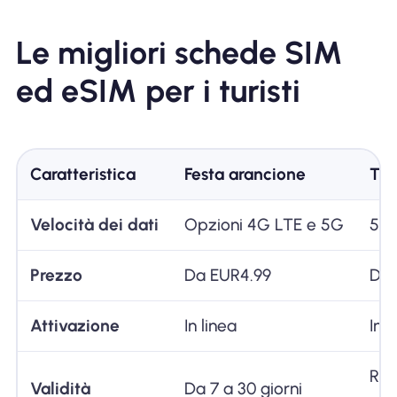
Le migliori schede SIM
ed eSIM per i turisti
Caratteristica
Festa arancione
Tre
Velocità dei dati
Opzioni 4G LTE e 5G
5G
Prezzo
Da EUR4.99
Da 
Attivazione
In linea
In 
Rin
Validità
Da 7 a 30 giorni