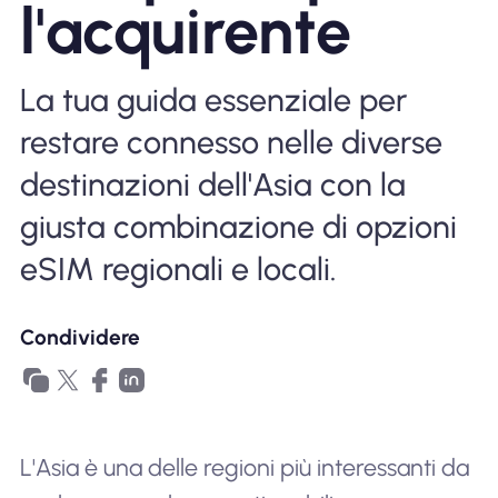
l'acquirente
Perché l'eSIM Nomad
La tua guida essenziale per
Utilizzando una eSIM
restare connesso nelle diverse
destinazioni dell'Asia con la
Per affari
giusta combinazione di opzioni
eSIM regionali e locali.
Condividere
L'Asia è una delle regioni più interessanti da