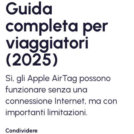
Guida
Perché l'eSIM Nomad
completa per
Utilizzando una eSIM
viaggiatori
(2025)
Per affari
Sì, gli Apple AirTag possono
funzionare senza una
connessione Internet, ma con
importanti limitazioni.
Condividere