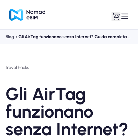
Blog
Gli AirTag funzionano senza Internet? Guida completa per viaggiatori (2025)
Entra registrati
Le mie eSIM
travel hacks
Acquista piani
Gli AirTag
funzionano
Informazioni sull'eSIM
senza Internet?