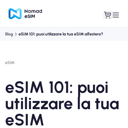
Blog
eSIM 101: puoi utilizzare la tua eSIM all'estero?
Entra registrati
Le mie eSIM
eSIM
Acquista piani
eSIM 101: puoi
utilizzare la tua
Informazioni sull'eSIM
eSIM