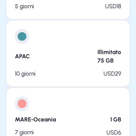
5 giorni
USD
18
Illimitato
APAC
75
GB
10 giorni
USD
29
MARE-Oceania
1
GB
7 giorni
USD
6