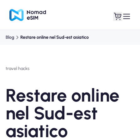
Blog
Restare online nel Sud-est asiatico
Entra registrati
Le mie eSIM
travel hacks
Acquista piani
Restare online
nel Sud-est
Informazioni sull'eSIM
asiatico