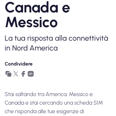
Canada e
Perché l'eSIM Nomad
Messico
Utilizzando una eSIM
La tua risposta alla connettività
in Nord America
Per affari
Condividere
Stai saltando tra America, Messico e
Canada e stai cercando una scheda SIM
che risponda alle tue esigenze di