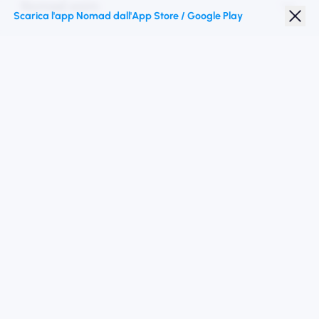
Nomad esim
Scarica l'app Nomad dall'App Store / Google Play
Sconto studenti
Destinazioni migliori
Seguici
Termini di servizio
politica sulla riservatezza