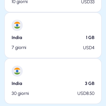
10 giorni
USD
33
India
1
GB
7 giorni
USD
4
India
3
GB
30 giorni
USD
8.50